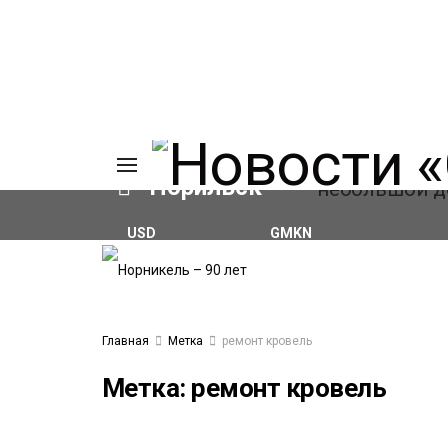
Норильск
USD
GMKN
₽82.17
(+0.93%)
₽125.98
(-2.11%)
ИЯ
А
Ы
А
Главная
Метка
ремонт кровель
ОВАНИЕ
ОВ
Метка:
ремонт кровель