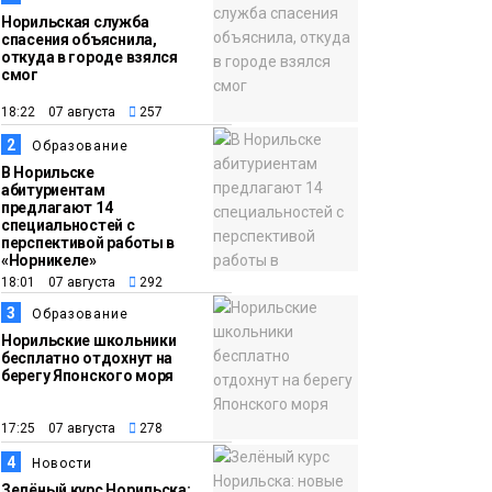
Норильская служба
спасения объяснила,
откуда в городе взялся
смог
18:22 07 августа
257
2
Образование
В Норильске
абитуриентам
предлагают 14
специальностей с
перспективой работы в
«Норникеле»
18:01 07 августа
292
3
Образование
Норильские школьники
бесплатно отдохнут на
берегу Японского моря
17:25 07 августа
278
4
Новости
Зелёный курс Норильска: