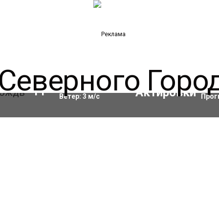
Влажность:
98
%
Акти
11
°C
Ветер:
3
м/с
Прог