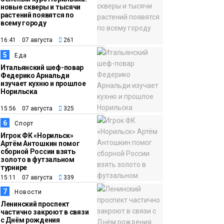
новые скверы и тысячи
растений появятся по
всему городу
16:41 07 августа
261
5
Еда
Итальянский шеф-повар
Федерико Арнальди
изучает кухню и прошлое
Норильска
15:56 07 августа
325
6
Спорт
Игрок ФК «Норильск»
Артём Антошкин помог
сборной России взять
золото в футзальном
турнире
15:11 07 августа
339
7
Новости
Ленинский проспект
частично закроют в связи
с Днём рождения