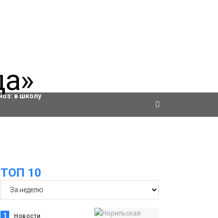
ровки
ноз:
в школу
ТОП 10
1
Новости