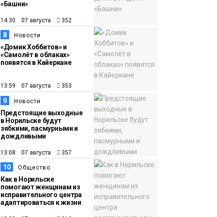
«Башни»
14:30 07 августа
352
8
Новости
«Домик Хоббитов» и
«Самолёт в облаках»
появятся в Кайеркане
13:59 07 августа
353
9
Новости
Предстоящие выходные
в Норильске будут
зябкими, пасмурными и
дождливыми
13:08 07 августа
357
10
Общество
Как в Норильске
помогают женщинам из
исправительного центра
адаптироваться к жизни