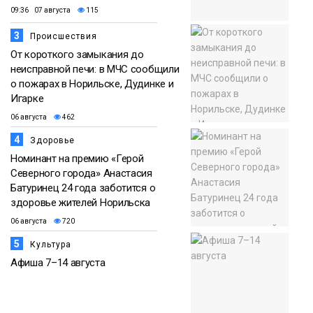
09:36 07 августа
115
3
Происшествия
От короткого замыкания до
неисправной печи: в МЧС сообщили
о пожарах в Норильске, Дудинке и
Игарке
06 августа
462
4
Здоровье
Номинант на премию «Герой
Северного города» Анастасия
Батуринец 24 года заботится о
здоровье жителей Норильска
06 августа
720
5
Культура
Афиша 7–14 августа