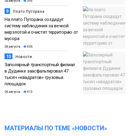
06 августа
395
9
Плато Путорана
На плато Путорана создадут
систему наблюдения за вечной
мерзлотой и очистят территорию от
мусора
06 августа
436
10
Новости
Заполярный транспортный филиал
в Дудинке заасфальтировал 47
тысяч «квадратов» грузовых
площадок
06 августа
413
МАТЕРИАЛЫ ПО ТЕМЕ «НОВОСТИ»