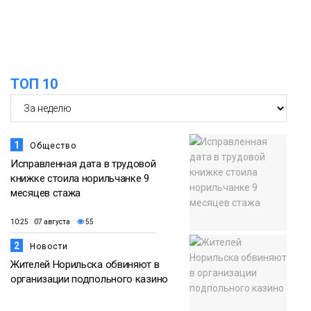
Плато
Путорана
13:47
Заполярный транспортный филиал в
Дудинке заасфальтировал 47 тысяч
06 августа
ТОП 10
«квадратов» грузовых площадок
Новости
1
Общество
Исправленная дата в трудовой
книжке стоила норильчанке 9
месяцев стажа
10:25 07 августа
55
2
Новости
Жителей Норильска обвиняют в
организации подпольного казино