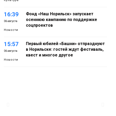
Культура
16:39
Фонд «Наш Норильск» запускает
осеннюю кампанию по поддержке
06 августа
соцпроектов
Новости
15:57
Первый юбилей «Башни» отпразднуют
в Норильске: гостей ждут фестиваль,
06 августа
квест и многое другое
Новости
15:15
Как устроено школьное питание в
Норильске: льготы, меню и порядок
06 августа
оплаты
Образование
14:36
На плато Путорана создадут систему
наблюдения за вечной мерзлотой и
06 августа
очистят территорию от мусора