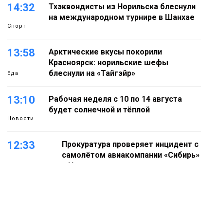
14:32
Тхэквондисты из Норильска блеснули
на международном турнире в Шанхае
Спорт
13:58
Арктические вкусы покорили
Красноярск: норильские шефы
блеснули на «Тайгэйр»
Еда
13:10
Рабочая неделя с 10 по 14 августа
будет солнечной и тёплой
Новости
12:33
Прокуратура проверяет инцидент с
самолётом авиакомпании «Сибирь»
в Норильске
Происшествия
11:47
Правила перевозки групп детей
ужесточат с 1 сентября
Общество