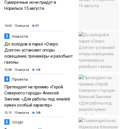
Сумеречные ночи придут в
Норильск 15 августа
16:40 10 августа
93
3
Новости
До холодов в парке «Озеро
Долгое» установят опоры
освещения, тренажёры и разобьют
газоны
15:58 10 августа
104
4
Проекты
Претендент на премию «Герой
Северного города» Алексей
Зангиев: «Для работы под землёй
нужен особый характер»
15:15 10 августа
168
5
Спорт