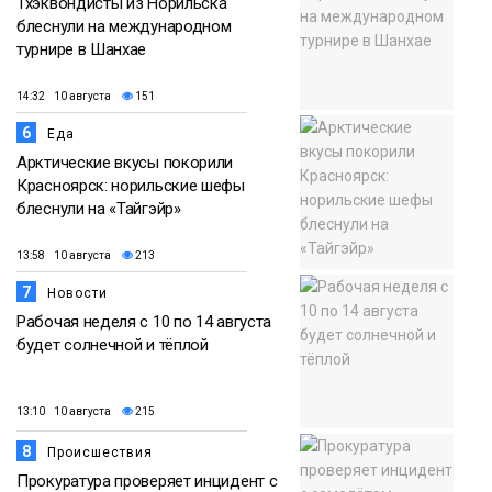
Тхэквондисты из Норильска
блеснули на международном
турнире в Шанхае
14:32 10 августа
151
6
Еда
Арктические вкусы покорили
Красноярск: норильские шефы
блеснули на «Тайгэйр»
13:58 10 августа
213
7
Новости
Рабочая неделя с 10 по 14 августа
будет солнечной и тёплой
13:10 10 августа
215
8
Происшествия
Прокуратура проверяет инцидент с