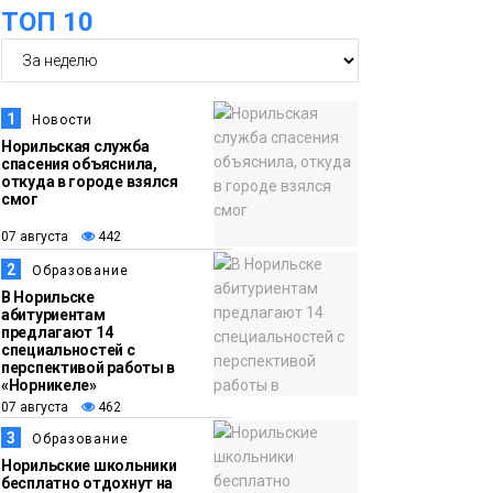
ТОП 10
футзальном турнире
Спорт
14:30
Ленинский проспект
07 августа
частично закроют в
1
Новости
связи с Днём
Норильская служба
спасения объяснила,
рождения «Башни»
Новости
откуда в городе взялся
смог
13:59
«Домик Хоббитов» и
07 августа
442
07 августа
«Самолёт в облаках»
2
Образование
появятся в Кайеркане
Новости
В Норильске
абитуриентам
предлагают 14
13:08
Предстоящие
специальностей с
перспективой работы в
07 августа
выходные в
«Норникеле»
Норильске будут
07 августа
462
зябкими, пасмурными
3
Образование
и дождливыми
Норильские школьники
Новости
бесплатно отдохнут на