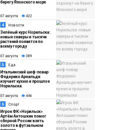
берегу Японского моря
12:32
Как в Норильске
07 августа
помогают женщинам
07 августа
422
из исправительного
4
Новости
центра
Зелёный курс Норильска:
новые скверы и тысячи
адаптироваться к
растений появятся по
жизни
всему городу
Общество
07 августа
389
5
Еда
Итальянский шеф-повар
Федерико Арнальди
изучает кухню и прошлое
Норильска
07 августа
446
6
Спорт
Игрок ФК «Норильск»
Артём Антошкин помог
сборной России взять
золото в футзальном