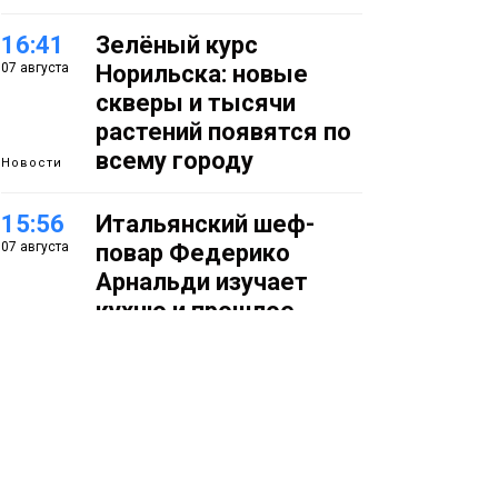
16:41
Зелёный курс
07 августа
Норильска: новые
скверы и тысячи
растений появятся по
всему городу
Новости
15:56
Итальянский шеф-
07 августа
повар Федерико
Арнальди изучает
кухню и прошлое
Норильска
Еда
15:11
Игрок ФК «Норильск»
07 августа
Артём Антошкин
помог сборной России
взять золото в