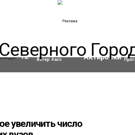
Влажность:
84
%
Акти
12
°C
Ветер:
4
м/с
Прог
ое увеличить число
х вузов