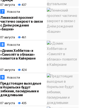
турнире
07 августа
437
7
Новости
Ленинский проспект
частично закроют в связи
с Днём рождения
«Башни»
07 августа
461
8
Новости
«Домик Хоббитов» и
«Самолёт в облаках»
появятся в Кайеркане
07 августа
424
9
Новости
Предстоящие выходные
в Норильске будут
зябкими, пасмурными и
дождливыми
07 августа
435