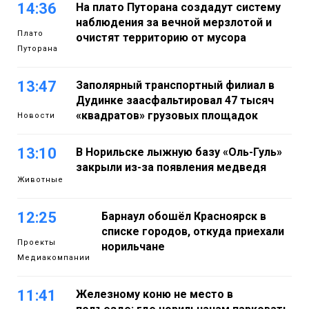
14:36
На плато Путорана создадут систему
наблюдения за вечной мерзлотой и
Плато
очистят территорию от мусора
Путорана
13:47
Заполярный транспортный филиал в
Дудинке заасфальтировал 47 тысяч
«квадратов» грузовых площадок
Новости
13:10
В Норильске лыжную базу «Оль-Гуль»
закрыли из-за появления медведя
Животные
12:25
Барнаул обошёл Красноярск в
списке городов, откуда приехали
Проекты
норильчане
Медиакомпании
11:41
Железному коню не место в