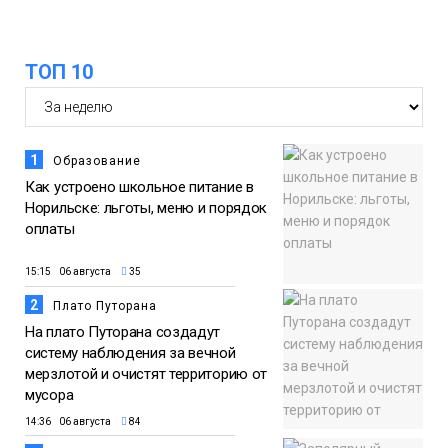
ТОП 10
1
Образование
Как устроено школьное питание в
Норильске: льготы, меню и порядок
оплаты
15:15 06 августа
35
2
Плато Путорана
На плато Путорана создадут
систему наблюдения за вечной
мерзлотой и очистят территорию от
мусора
14:36 06 августа
84