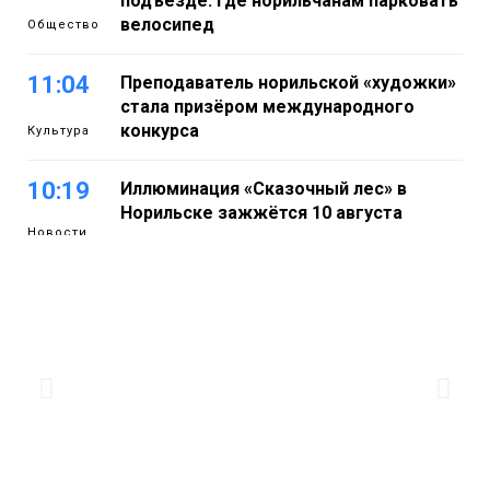
подъезде: где норильчанам парковать
велосипед
Общество
11:04
Преподаватель норильской «художки»
стала призёром международного
конкурса
Культура
10:19
Иллюминация «Сказочный лес» в
Норильске зажжётся 10 августа
Новости
09:37
Норильск зовёт на фотоконкурс,
посвященный главному
туристическому празднику
Новости
18:22
Синоптики предупредили о ливнях,
граде и шквалистом ветре на юге
05 августа
Таймыра