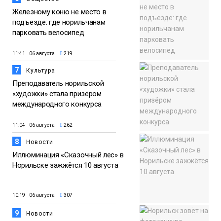
Железному коню не место в
подъезде: где норильчанам
парковать велосипед
11:41 06 августа
219
7
Культура
Преподаватель норильской
«художки» стала призёром
международного конкурса
11:04 06 августа
262
8
Новости
Иллюминация «Сказочный лес» в
Норильске зажжётся 10 августа
10:19 06 августа
307
9
Новости