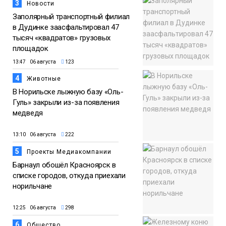
3
Новости
Заполярный транспортный филиал
в Дудинке заасфальтировал 47
тысяч «квадратов» грузовых
площадок
13:47 06 августа
123
4
Животные
В Норильске лыжную базу «Оль-
Гуль» закрыли из-за появления
медведя
13:10 06 августа
222
5
Проекты Медиакомпании
Барнаул обошёл Красноярск в
списке городов, откуда приехали
норильчане
12:25 06 августа
298
6
Общество