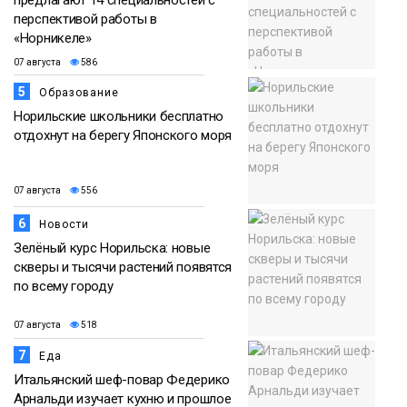
предлагают 14 специальностей с
перспективой работы в
«Норникеле»
07 августа
586
5
Образование
Норильские школьники бесплатно
отдохнут на берегу Японского моря
07 августа
556
6
Новости
Зелёный курс Норильска: новые
скверы и тысячи растений появятся
по всему городу
07 августа
518
7
Еда
Итальянский шеф-повар Федерико
Арнальди изучает кухню и прошлое