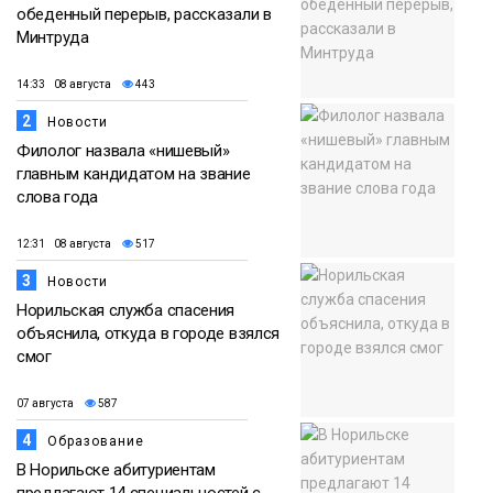
обеденный перерыв, рассказали в
Минтруда
14:33 08 августа
443
2
Новости
Филолог назвала «нишевый»
главным кандидатом на звание
слова года
12:31 08 августа
517
3
Новости
Норильская служба спасения
объяснила, откуда в городе взялся
смог
07 августа
587
4
Образование
В Норильске абитуриентам