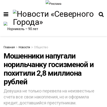
Главная
Новости
Общество
Мошенники напугали
норильчанку госизменой и
ИТЕТ
похитили 2,8 миллиона
рублей
Девушка не только перевела на неизвестные
счета все свои накопления, но и оформила
кредит, доставшийся преступникам.