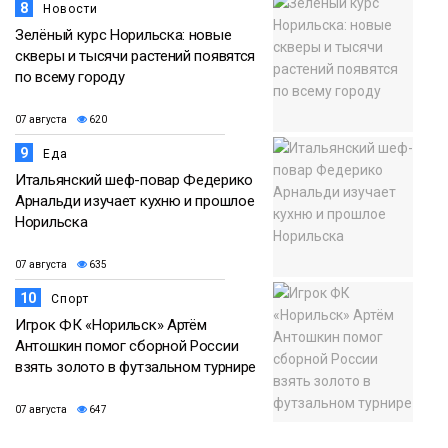
8
Новости
Зелёный курс Норильска: новые
скверы и тысячи растений появятся
по всему городу
07 августа
620
9
Еда
Итальянский шеф-повар Федерико
Арнальди изучает кухню и прошлое
Норильска
07 августа
635
10
Спорт
Игрок ФК «Норильск» Артём
Антошкин помог сборной России
взять золото в футзальном турнире
07 августа
647