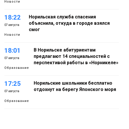
Новости
18:22
Норильская служба спасения
объяснила, откуда в городе взялся
07 августа
смог
Новости
18:01
В Норильске абитуриентам
предлагают 14 специальностей с
07 августа
перспективой работы в «Норникеле»
Образование
17:25
Норильские школьники бесплатно
отдохнут на берегу Японского моря
07 августа
Образование
16:41
Зелёный курс Норильска: новые
скверы и тысячи растений появятся по
07 августа
всему городу