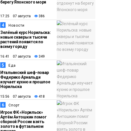
берегу Японского моря
12:32
Как в Норильске
помогают женщинам
17:25 07 августа
386
из исправительного
4
Новости
центра
Зелёный курс Норильска:
новые скверы и тысячи
адаптироваться к
растений появятся по
жизни
всему городу
Общество
16:41 07 августа
349
5
Еда
Итальянский шеф-повар
Федерико Арнальди
изучает кухню и прошлое
Норильска
15:56 07 августа
418
6
Спорт
Игрок ФК «Норильск»
Артём Антошкин помог
сборной России взять
золото в футзальном