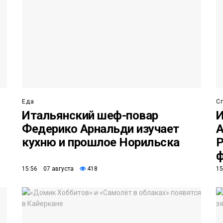
Еда
С
Итальянский шеф-повар
И
Федерико Арнальди изучает
А
кухню и прошлое Норильска
Р
ф
15:56 07 августа
418
15