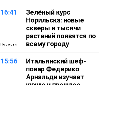
16:41
Зелёный курс
Норильска: новые
скверы и тысячи
растений появятся по
всему городу
Новости
15:56
Итальянский шеф-
повар Федерико
Арнальди изучает
кухню и прошлое
Норильска
Еда
15:11
Игрок ФК «Норильск»
Артём Антошкин
помог сборной России
взять золото в