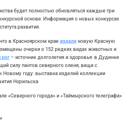
нства будет полностью обновляться каждые три
конкурсной основе. Информация о новых конкурсах
титута развития.
 что в Красноярском крае
издали
новую Красную
размещены очерки о 152 редких видах животных и
 рог
– источник долголетия и здоровья: в Дудинке
ий силу пантов северного оленя; вещи с
к Новому году: выставка изделий коллекции
вития Норильска.
але «Северного города» и «Таймырского телеграфа»
ти