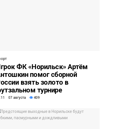
порт
грок ФК «Норильск» Артём
нтошкин помог сборной
оссии взять золото в
утзальном турнире
:11 07 августа
409