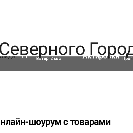
Влажность:
97
%
Акти
11
°C
Ветер:
2
м/с
Прог
онлайн-шоурум с товарами