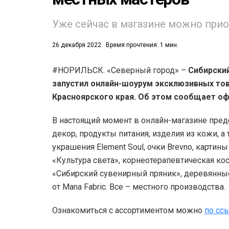
Уже сейчас в магазине можно прио
26 декабря 2022
Время прочтения: 1 мин.
#НОРИЛЬСК. «Северный город» –
Сибирский
53)
запустил онлайн-шоурум эксклюзивных то
Красноярского края. Об этом сообщает оф
558)
В настоящий момент в онлайн-магазине пред
декор, продукты питания, изделия из кожи, 
украшения Element Soul, очки Brevno, карти
«Культура света», корнеотерапевтическая ко
«Сибирский сувенирный пряник», деревянные 
от Mana Fabric. Все – местного производства.
Ознакомиться с ассортиментом можно
по сс