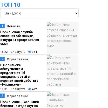
ТОП 10
футзальном турнире
Спорт
14:30
Ленинский проспект
частично закроют в
1
Новости
связи с Днём
Норильская служба
спасения объяснила,
рождения «Башни»
Новости
откуда в городе взялся
смог
13:59
«Домик Хоббитов» и
18:22 07 августа
384
«Самолёт в облаках»
2
Образование
появятся в Кайеркане
Новости
В Норильске
абитуриентам
предлагают 14
13:08
Предстоящие
специальностей с
перспективой работы в
выходные в
«Норникеле»
Норильске будут
18:01 07 августа
412
зябкими, пасмурными
3
Образование
и дождливыми
Норильские школьники
Новости
бесплатно отдохнут на