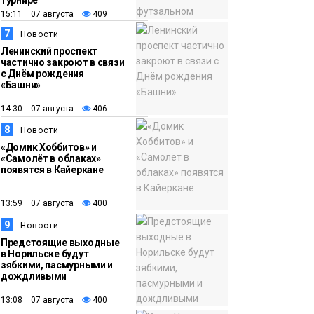
турнире
15:11 07 августа
409
7
Новости
Ленинский проспект
частично закроют в связи
с Днём рождения
«Башни»
14:30 07 августа
406
8
Новости
«Домик Хоббитов» и
«Самолёт в облаках»
появятся в Кайеркане
13:59 07 августа
400
9
Новости
Предстоящие выходные
в Норильске будут
зябкими, пасмурными и
дождливыми
13:08 07 августа
400