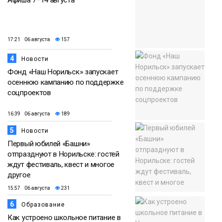
Афиша 7–14 августа
17:21 06 августа
157
4
Новости
Фонд «Наш Норильск» запускает
осеннюю кампанию по поддержке
соцпроектов
16:39 06 августа
189
5
Новости
Первый юбилей «Башни»
отпразднуют в Норильске: гостей
ждут фестиваль, квест и многое
другое
15:57 06 августа
231
6
Образование
Как устроено школьное питание в