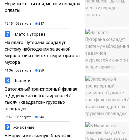
Норильске: льготы, меню и порядок
оплаты
15:15 06 августа
217
7
Плато Путорана
На плато Путорана создадут
систему наблюдения за вечной
мерзлотой и очистят территорию от
мусора
14:36 06 августа
259
8
Новости
Заполярный транспортный филиал
в Дудинке заасфальтировал 47
тысяч «квадратов» грузовых
площадок
13:47 06 августа
244
9
Животные
В Норильске лыжную базу «Оль-