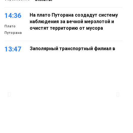
14:36
На плато Путорана создадут систему
наблюдения за вечной мерзлотой и
Плато
очистят территорию от мусора
Путорана
13:47
Заполярный транспортный филиал в
Дудинке заасфальтировал 47 тысяч
«квадратов» грузовых площадок
Новости
13:10
В Норильске лыжную базу «Оль-Гуль»
закрыли из-за появления медведя
Животные
12:25
Барнаул обошёл Красноярск в
списке городов, откуда приехали
Проекты
норильчане
Медиакомпании