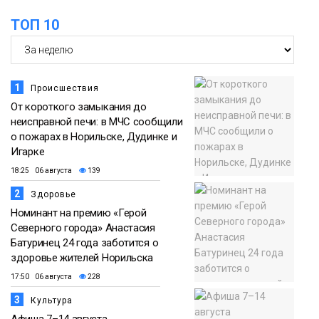
ТОП 10
1
Происшествия
От короткого замыкания до
неисправной печи: в МЧС сообщили
о пожарах в Норильске, Дудинке и
Игарке
18:25 06 августа
139
2
Здоровье
Номинант на премию «Герой
Северного города» Анастасия
Батуринец 24 года заботится о
здоровье жителей Норильска
17:50 06 августа
228
3
Культура