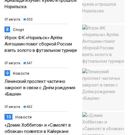
Арнальди изучает кухню и прошлое
Норильска
07 августа
550
8
Спорт
Игрок ФК «Норильск» Артём
Антошкин помог сборной России
взять золото в футзальном турнире
07 августа
547
9
Новости
Ленинский проспект частично
закроют в связи с Днём рождения
«Башни»
07 августа
652
10
Новости
«Домик Хоббитов» и «Самолёт в
облаках» появятся в Кайеркане