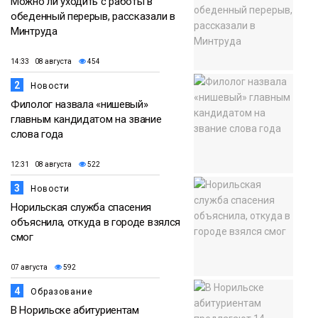
Можно ли уходить с работы в
обеденный перерыв, рассказали в
Минтруда
14:33 08 августа
454
2
Новости
Филолог назвала «нишевый»
главным кандидатом на звание
слова года
12:31 08 августа
522
3
Новости
Норильская служба спасения
объяснила, откуда в городе взялся
смог
07 августа
592
4
Образование
В Норильске абитуриентам