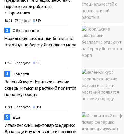
предлагают 14 специальностей с
перспективой работы в
«Норникеле»
18:01 07 августа
319
3
Образование
Норильские школьники бесплатно
отдохнут на берегу Японского моря
17:25 07 августа
301
4
Новости
Зелёный курс Норильска: новые
скверы и тысячи растений появятся
по всему городу
16:41 07 августа
283
5
Еда
Итальянский шеф-повар Федерико
Арнальди изучает кухню и прошлое