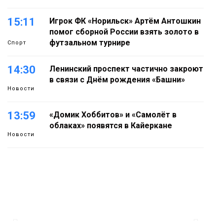
15:11
Игрок ФК «Норильск» Артём Антошкин
помог сборной России взять золото в
футзальном турнире
Спорт
14:30
Ленинский проспект частично закроют
в связи с Днём рождения «Башни»
Новости
13:59
«Домик Хоббитов» и «Самолёт в
облаках» появятся в Кайеркане
Новости
13:08
Предстоящие выходные в Норильске
будут зябкими, пасмурными и
дождливыми
Новости
12:32
Как в Норильске помогают женщинам
из исправительного центра