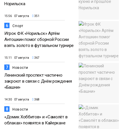
Норильска
15:56 07 августа
351
6
Спорт
Игрок ФК «Норильск» Артём
Антошкин помог сборной России
взять золото в футзальном турнире
15:11 07 августа
367
7
Новости
Ленинский проспект частично
закроют в связи с Днём рождения
«Башни»
14:30 07 августа
368
8
Новости
«Домик Хоббитов» и «Самолёт в
облаках» появятся в Кайеркане