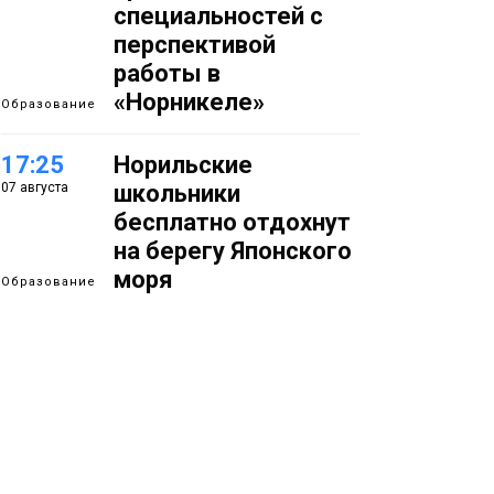
специальностей с
перспективой
работы в
«Норникеле»
Образование
17:25
Норильские
07 августа
школьники
бесплатно отдохнут
на берегу Японского
моря
Образование
16:41
Зелёный курс
07 августа
Норильска: новые
скверы и тысячи
растений появятся по
всему городу
Новости