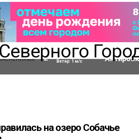
Влажность:
67
%
12
°C
Ветер:
1
м/с
равилась на озеро Собачье
м