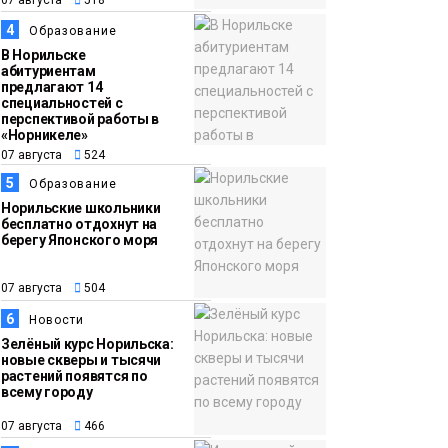
13:59
«Домик Хоббитов» и
4
Образование
07 августа
«Самолёт в облаках»
В Норильске
абитуриентам
появятся в Кайеркане
предлагают 14
Новости
специальностей с
перспективой работы в
«Норникеле»
07 августа
524
5
Образование
Норильские школьники
бесплатно отдохнут на
берегу Японского моря
07 августа
504
6
Новости
Зелёный курс Норильска:
новые скверы и тысячи
растений появятся по
всему городу
07 августа
466