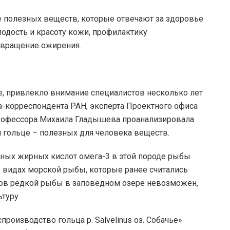
 полезных веществ, которые отвечают за здоровье
одость и красоту кожи, профилактику
твращение ожирения.
е, привлекло внимание специалистов несколько лет
а-корреспондента РАН, эксперта Проектного офиса
рофессора Михаила Гладышева проанализировала
 гольце – полезных для человека веществ.
ных жирных кислот омега-3 в этой породе рыбы
х видах морской рыбы, которые ранее считались
в редкой рыбы в заповедном озере невозможен,
туру.
роизводство гольца р. Salvelinus оз. Собачье»