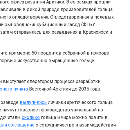
ого офиса развития Арктики. В ее рамках прошли
лавливали в дикой природе производителей гольца
нного оплодотворения. Оплодотворенная в полевых
кий рыбоводно-инкубационный завод (ФГБУ
затем отправилась для разведения в Красноярск и
 что примерно 50 процентов собранной в природе
а первые искусственно выращенные гольцы
 выступает оператором процесса разработки
рного пункта
Восточной Арктики до 2035 года.
ыбозаводе
вылупились
личинки арктического гольца.
е начнут товарное производство уникальной по
дсчитали,
сколько
гольца и чира можно ловить в
али соглашение
о сотрудничестве и взаимодействии