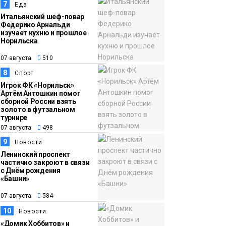
7
Еда
Итальянский шеф-повар
Федерико Арнальди
изучает кухню и прошлое
Норильска
07 августа
510
8
Спорт
Игрок ФК «Норильск»
Артём Антошкин помог
сборной России взять
золото в футзальном
турнире
07 августа
498
9
Новости
Ленинский проспект
частично закроют в связи
с Днём рождения
«Башни»
07 августа
584
10
Новости
«Домик Хоббитов» и