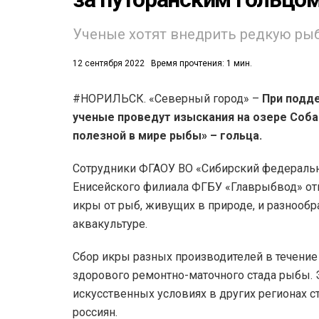
Ученые хотят внедрить редкую рыбу
12 сентября 2022
Время прочтения: 1 мин.
#НОРИЛЬСК. «Северный город» –
При подде
ученые проведут изыскания на озере Соба
53)
полезной в мире рыбы» – гольца.
558)
Сотрудники ФГАОУ ВО «Сибирский федеральн
Енисейского филиала ФГБУ «Главрыбвод» от
икры от рыб, живущих в природе, и разнооб
аквакультуре.
Сбор икры разных производителей в течение
здорового ремонтно-маточного стада рыбы. Э
искусственных условиях в других регионах с
россиян.