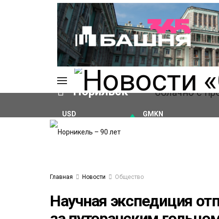
Норильск
USD
GMKN
₽82.17
(+0.93%)
₽124.64
(+0.52%)
ИЯ
А
Ы
А
ОВАНИЕ
Главная
Новости
Общество
ОВ
Научная экспедиция отп
за путоранским гольцо