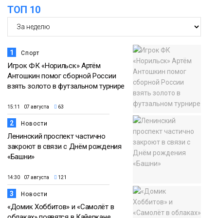
ТОП 10
18:30
Заполярное лето в разгаре: Норильск
прогрелся до 29 градусов
20 июля
Фото
1
Спорт
Игрок ФК «Норильск» Артём
Антошкин помог сборной России
взять золото в футзальном турнире
15:11 07 августа
63
2
Новости
Ленинский проспект частично
закроют в связи с Днём рождения
«Башни»
14:30 07 августа
121
3
Новости
«Домик Хоббитов» и «Самолёт в
облаках» появятся в Кайеркане