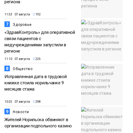
региона
11:53 07 августа
192
7
Здоровье
«ЗдравКонтроль» для оперативной
связи пациентов с
медучреждениями запустили в
регионе
11:10 07 августа
225
8
Общество
Исправленная дата в трудовой
книжке стоила норильчанке 9
месяцев стажа
10:25 07 августа
298
9
Новости
Жителей Норильска обвиняют в
организации подпольного казино