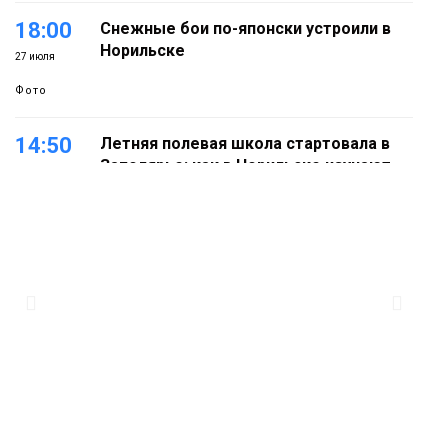
18:00
Снежные бои по-японски устроили в
Норильске
27 июля
Фото
14:50
Летняя полевая школа стартовала в
Заполярье: как в Норильске изучают
27 июля
вечную мерзлоту
Наука
18:05
Автопарк АТО «ЦАТК» ЗФ «Норникеля»
пополнился новой техникой для
23 июля
работы в условиях Заполярья
Фото
18:00
Пожарный кроссфит стал одним из
самых зрелищных событий
21 июля
праздничных выходных в Норильске
Фото