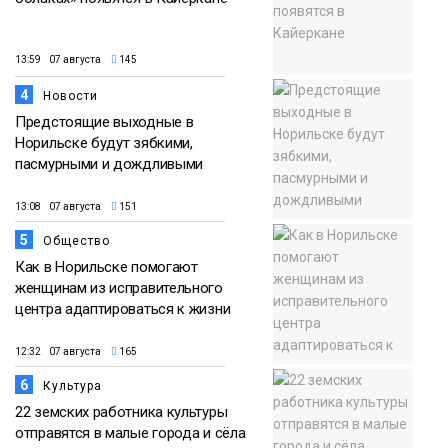
13:59 07 августа
145
4
Новости
Предстоящие выходные в
Норильске будут зябкими,
пасмурными и дождливыми
13:08 07 августа
151
5
Общество
Как в Норильске помогают
женщинам из исправительного
центра адаптироваться к жизни
12:32 07 августа
165
6
Культура
22 земских работника культуры
отправятся в малые города и сёла