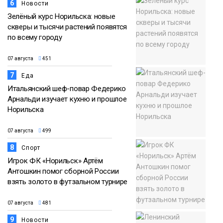
6
Новости
Зелёный курс Норильска: новые
скверы и тысячи растений появятся
по всему городу
07 августа
451
7
Еда
Итальянский шеф-повар Федерико
Арнальди изучает кухню и прошлое
Норильска
07 августа
499
8
Спорт
Игрок ФК «Норильск» Артём
Антошкин помог сборной России
взять золото в футзальном турнире
07 августа
481
9
Новости