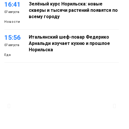
16:41
Зелёный курс Норильска: новые
скверы и тысячи растений появятся по
07 августа
всему городу
Новости
15:56
Итальянский шеф-повар Федерико
Арнальди изучает кухню и прошлое
07 августа
Норильска
Еда
15:11
Игрок ФК «Норильск» Артём Антошкин
помог сборной России взять золото в
07 августа
футзальном турнире
Спорт
14:30
Ленинский проспект частично закроют
в связи с Днём рождения «Башни»
07 августа
Новости