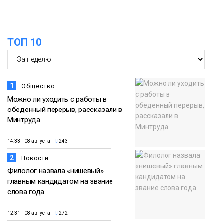
13:59
«Домик Хоббитов» и «Самолёт в
облаках» появятся в Кайеркане
07 августа
ТОП 10
Новости
1
Общество
Можно ли уходить с работы в
обеденный перерыв, рассказали в
Минтруда
14:33 08 августа
243
2
Новости
Филолог назвала «нишевый»
главным кандидатом на звание
слова года
12:31 08 августа
272