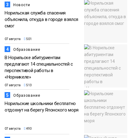
3
Новости
Норильская служба спасения
объяснила, откуда в городе взялся
смог
07 августа
501
4
Образование
В Норильске абитуриентам
предлагают 14 специальностей с
перспективой работы в
«Норникеле»
07 августа
513
5
Образование
Норильские школьники бесплатно
отдохнут на берегу Японского моря
07 августа
493