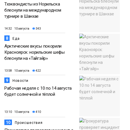
Тхэквондисты из Норильска
блеснули на международном
турнире в Шанхае
14:32 10 августа
343
8
Еда
Арктические вкусы покорили
Красноярск: норильские шефы
блеснули на «Тайгэйр»
13:58 10 августа
422
9
Новости
Рабочая неделя с 10 по 14 августа
будет солнечной и тёплой
13:10 10 августа
410
10
Происшествия