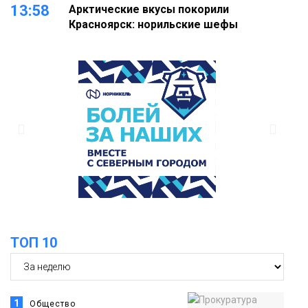
13:58
Арктические вкусы покорили
Красноярск: норильские шефы
блеснули на «Тайгэйр»
Еда
13:10
Рабочая неделя с 10 по 14 августа
будет солнечной и тёплой
Новости
12:33
Прокуратура проверяет инцидент с
самолётом авиакомпании «Сибирь»
в Норильске
Происшествия
ТОП 10
1
Общество