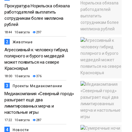
Прокуратура Норильска обязала
работодателей выплатить
сотрудникам более миллиона
рублей
18:44 10 августа
297
2
Животные
Агрессивный к человеку гибрид
полярного и бурого медведей
может появиться на севере
Красноярья
18:00 10 августа
376
3
Проекты Медиакомпании
Медиакомпания «Северный город»
разыграет ещё два
лимитированных мерча и
настольные игры
17:22 10 августа
287
4
Новости