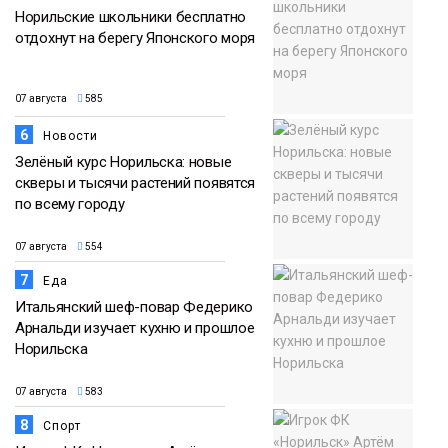
Норильские школьники бесплатно
отдохнут на берегу Японского моря
07 августа
585
6
Новости
Зелёный курс Норильска: новые
скверы и тысячи растений появятся
по всему городу
07 августа
554
7
Еда
Итальянский шеф-повар Федерико
Арнальди изучает кухню и прошлое
Норильска
07 августа
583
8
Спорт