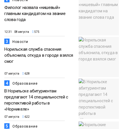
Новости
Филолог назвала «нишевый»
главным кандидатом на звание
слова года
12:31 08 августа
575
3
Новости
Норильская служба спасения
объяснила, откуда в городе взялся
смог
07 августа
628
4
Образование
В Норильске абитуриентам
предлагают 14 специальностей с
перспективой работы в
«Норникеле»
07 августа
622
5
Образование