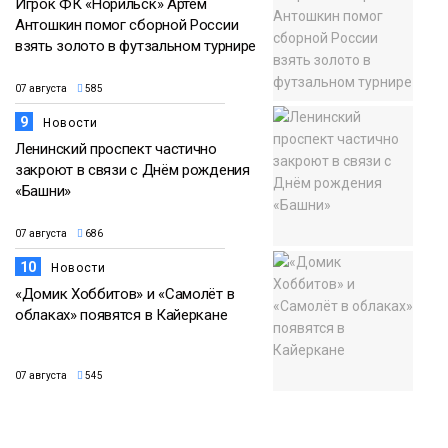
Игрок ФК «Норильск» Артём
Антошкин помог сборной России
взять золото в футзальном турнире
07 августа
585
9
Новости
Ленинский проспект частично
закроют в связи с Днём рождения
«Башни»
07 августа
686
10
Новости
«Домик Хоббитов» и «Самолёт в
облаках» появятся в Кайеркане
07 августа
545