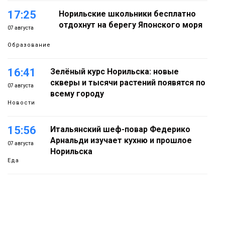
17:25
Норильские школьники бесплатно
отдохнут на берегу Японского моря
07 августа
Образование
16:41
Зелёный курс Норильска: новые
скверы и тысячи растений появятся по
07 августа
всему городу
Новости
15:56
Итальянский шеф-повар Федерико
Арнальди изучает кухню и прошлое
07 августа
Норильска
Еда
15:11
Игрок ФК «Норильск» Артём Антошкин
помог сборной России взять золото в
07 августа
футзальном турнире
Спорт