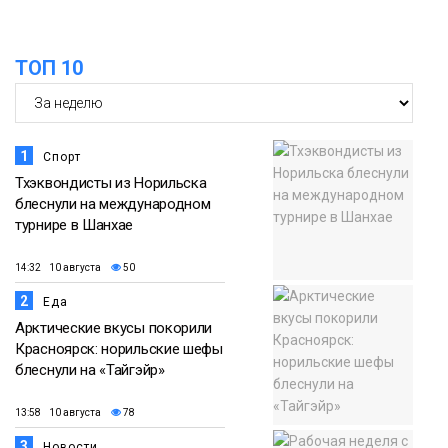
ТОП 10
1
Спорт
Тхэквондисты из Норильска
блеснули на международном
турнире в Шанхае
14:32 10 августа
50
2
Еда
Арктические вкусы покорили
Красноярск: норильские шефы
блеснули на «Тайгэйр»
13:58 10 августа
78
3
Новости