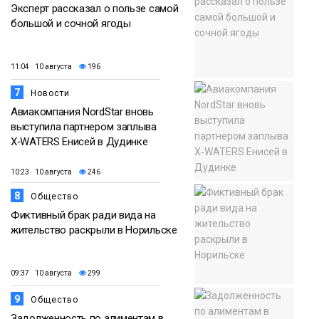
Эксперт рассказал о пользе самой
большой и сочной ягоды
11:04 10 августа
196
7
Новости
Авиакомпания NordStar вновь
выступила партнером заплыва
X‑WATERS Енисей в Дудинке
10:23 10 августа
246
8
Общество
Фиктивный брак ради вида на
жительство раскрыли в Норильске
09:37 10 августа
299
9
Общество
Задолженность по алиментам в