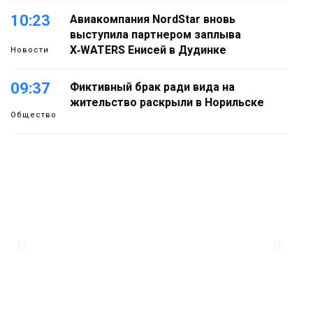
10:23
Авиакомпания NordStar вновь
выступила партнером заплыва
X‑WATERS Енисей в Дудинке
Новости
09:37
Фиктивный брак ради вида на
жительство раскрыли в Норильске
Общество
13:24
Задолженность по алиментам в
регионе снизилась на 500 млн
09 августа
Общество
10:19
Глава Норильска проверил работы по
сохранению исторических домов на
09 августа
Ленинском проспекте
Новости