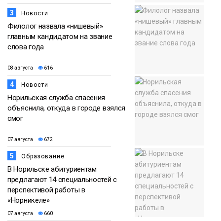
3
Новости
Филолог назвала «нишевый»
главным кандидатом на звание
слова года
08 августа
616
4
Новости
Норильская служба спасения
объяснила, откуда в городе взялся
смог
07 августа
672
5
Образование
В Норильске абитуриентам
предлагают 14 специальностей с
перспективой работы в
«Норникеле»
07 августа
660