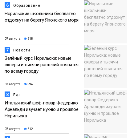
6
Образование
Норильские школьники бесплатно
отдохнут на берегу Японского моря
07 августа
618
7
Новости
Зелёный курс Норильска: новые
скверы и тысячи растений появятся
по всему городу
07 августа
594
8
Еда
Итальянский шеф-повар Федерико
Арнальди изучает кухню и прошлое
Норильска
07 августа
612