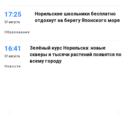
17:25
Норильские школьники бесплатно
отдохнут на берегу Японского моря
07 августа
Образование
16:41
Зелёный курс Норильска: новые
скверы и тысячи растений появятся по
07 августа
всему городу
Новости
15:56
Итальянский шеф-повар Федерико
Арнальди изучает кухню и прошлое
07 августа
Норильска
Еда
15:11
Игрок ФК «Норильск» Артём Антошкин
помог сборной России взять золото в
07 августа
футзальном турнире