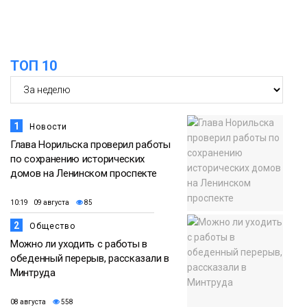
Спорт
14:30
Ленинский проспект частично закроют
в связи с Днём рождения «Башни»
07 августа
ТОП 10
Новости
1
Новости
Глава Норильска проверил работы
по сохранению исторических
домов на Ленинском проспекте
10:19 09 августа
85
2
Общество
Можно ли уходить с работы в
обеденный перерыв, рассказали в
Минтруда
08 августа
558