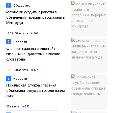
1
Общество
Можно ли уходить с работы в
обеденный перерыв, рассказали в
Минтруда
14:33 08 августа
367
2
Новости
Филолог назвала «нишевый»
главным кандидатом на звание
слова года
12:31 08 августа
437
3
Новости
Норильская служба спасения
объяснила, откуда в городе взялся
смог
07 августа
557