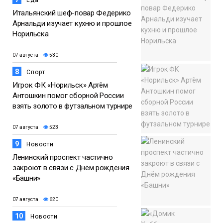
Еда
Итальянский шеф-повар Федерико
Арнальди изучает кухню и прошлое
Норильска
07 августа
530
8
Спорт
Игрок ФК «Норильск» Артём
Антошкин помог сборной России
взять золото в футзальном турнире
07 августа
523
9
Новости
Ленинский проспект частично
закроют в связи с Днём рождения
«Башни»
07 августа
620
10
Новости