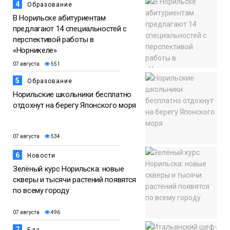
4
Образование
В Норильске абитуриентам
предлагают 14 специальностей с
перспективой работы в
«Норникеле»
07 августа
551
5
Образование
Норильские школьники бесплатно
отдохнут на берегу Японского моря
07 августа
534
6
Новости
Зелёный курс Норильска: новые
скверы и тысячи растений появятся
по всему городу
07 августа
496
7