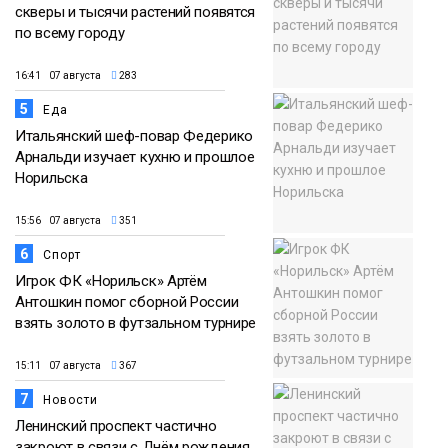
скверы и тысячи растений появятся
по всему городу
16:41 07 августа
283
5
Еда
Итальянский шеф-повар Федерико
Арнальди изучает кухню и прошлое
Норильска
15:56 07 августа
351
6
Спорт
Игрок ФК «Норильск» Артём
Антошкин помог сборной России
взять золото в футзальном турнире
15:11 07 августа
367
7
Новости
Ленинский проспект частично
закроют в связи с Днём рождения