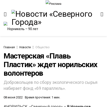
Главная
Новости
Общество
Мастерская «Плавь
Пластик» ждет норильских
ИТЕТ
волонтеров
Добровольцев по сбору экологического сырья
набирает фонд «69 параллель».
08 июня 2022
Время прочтения: 1 мин.
#НОРИЛЬСК. «Северный город» –
В Норильске