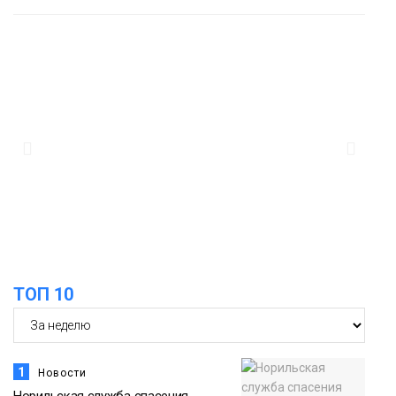
13:08
Предстоящие выходные в Норильске
будут зябкими, пасмурными и
дождливыми
Новости
12:32
Как в Норильске помогают женщинам
из исправительного центра
адаптироваться к жизни
Общество
ТОП 10
1
Новости