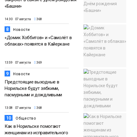
«Башни»
14:30 07 августа
368
8
Новости
«Домик Хоббитов» и «Самолёт в
облаках» появятся в Кайеркане
13:59 07 августа
369
9
Новости
Предстоящие выходные в
Норильске будут зябкими,
пасмурными и дождливыми
13:08 07 августа
368
10
Общество
Как в Норильске помогают
женщинам из исправительного