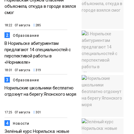
Норильская служба спасения
объяснила, откуда в городе взялся
смог
18:22 07 августа
285
2
Образование
В Норильске абитуриентам
предлагают 14 специальностей с
перспективой работы в
«Норникеле»
18:01 07 августа
319
3
Образование
Норильские школьники бесплатно
отдохнут на берегу Японского моря
17:25 07 августа
301
4
Новости
Зелёный курс Норильска: новые