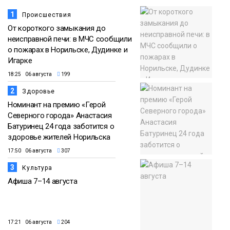
1
Происшествия
От короткого замыкания до
неисправной печи: в МЧС сообщили
о пожарах в Норильске, Дудинке и
Игарке
18:25 06 августа
199
2
Здоровье
Номинант на премию «Герой
Северного города» Анастасия
Батуринец 24 года заботится о
здоровье жителей Норильска
17:50 06 августа
307
3
Культура
Афиша 7–14 августа
17:21 06 августа
204