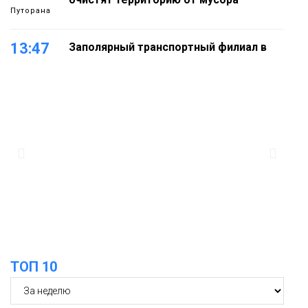
Путорана
13:47
Заполярный транспортный филиал в
Дудинке заасфальтировал 47 тысяч
«квадратов» грузовых площадок
Новости
13:10
В Норильске лыжную базу «Оль-Гуль»
закрыли из-за появления медведя
Животные
12:25
Барнаул обошёл Красноярск в
списке городов, откуда приехали
Проекты
норильчане
Медиакомпании
ТОП 10