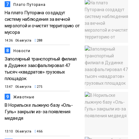
7
Плато Путорана
На плато Путорана создадут
систему наблюдения за вечной
мерзлотой и очистят территорию от
мусора
14:36 06 августа
288
8
Новости
Заполярный транспортный филиал
в Дудинке заасфальтировал 47
тысяч «квадратов» грузовых
площадок
13:47 06 августа
275
9
Животные
В Норильске лыжную базу «Оль-
Гуль» закрыли из-за появления
медведя
13:10 06 августа
466