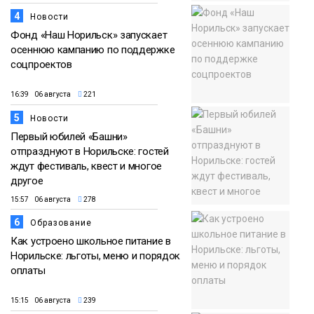
4
Новости
Фонд «Наш Норильск» запускает
осеннюю кампанию по поддержке
соцпроектов
16:39 06 августа
221
5
Новости
Первый юбилей «Башни»
отпразднуют в Норильске: гостей
ждут фестиваль, квест и многое
другое
15:57 06 августа
278
6
Образование
Как устроено школьное питание в
Норильске: льготы, меню и порядок
оплаты
15:15 06 августа
239