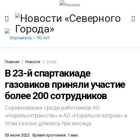
Главная
Новости
Спорт
В 23-й спартакиаде
газовиков приняли участие
итет
более 200 сотрудников
Соревнования среди работников АО
«Норильсктрансгаз» и АО «Норильскгазпром» в
этом сезоне длились три месяца.
03 июня 2022
Время прочтения: 1 мин.