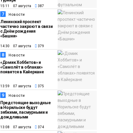
турнире
15:11 07 августа
387
7
Новости
Ленинский проспект
частично закроют в связи
с Днём рождения
«Башни»
14:30 07 августа
379
8
Новости
«Домик Хоббитов» и
«Самолёт в облаках»
появятся в Кайеркане
13:59 07 августа
375
9
Новости
Предстоящие выходные
в Норильске будут
зябкими, пасмурными и
дождливыми
13:08 07 августа
374