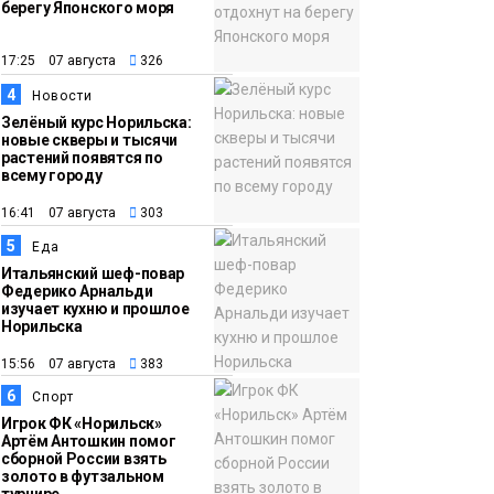
берегу Японского моря
12:32
Как в Норильске
помогают женщинам
17:25 07 августа
326
из исправительного
4
Новости
центра
Зелёный курс Норильска:
новые скверы и тысячи
адаптироваться к
растений появятся по
жизни
всему городу
Общество
16:41 07 августа
303
5
Еда
Итальянский шеф-повар
Федерико Арнальди
изучает кухню и прошлое
Норильска
15:56 07 августа
383
6
Спорт
Игрок ФК «Норильск»
Артём Антошкин помог
сборной России взять
золото в футзальном