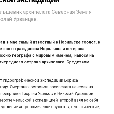
ольшевик архипелага Северная Земля.
олай Урванцев.
зад в мае самый известный в Норильске геолог, в
четного гражданина Норильска и ветерана
иссию географа с мировым именем, нанося на
очередного острова архипелага. Средством
т гидрографической экспедиции Бориса
оду. Очертания островов архипелага нанесли на
 полярники Георгий Ушаков и Николай Урванцев.
ероземельской экспедицией, второй взял на себя
еделение астрономических пунктов, геологические,