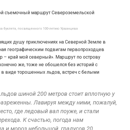
 буклета, посвященного 100-летию Урванцева
енящих душу приключениях на Северной Земле в
нная географическим подвигам первопроходцев
ыр – край мой северный». Маршрут по острову
конечно же, тоже не обошелся без историй с
и в виде торошенных льдов, встреч с белыми
льдов шиной 200 метров стоит вплотную у
 разреженны. Лавируя между ними, пожалуй,
то, где ледовый вал поуже, и стали
рехода. К счастью, погода нам
да и мороз небольшой, градусов 20.