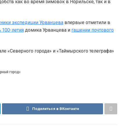
добств как во время зимовок в Норильске, так и в
стники экспедиции Урванцева
впервые отметили в
ь 100-летия
домика Урванцева и
гашении почтового
але «Северного города» и «Таймырского телеграфа»
ерный город»
Поделиться в ВКонтакте