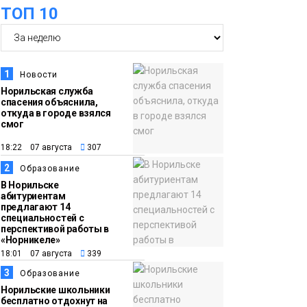
ТОП 10
футзальном турнире
Спорт
14:30
Ленинский проспект
частично закроют в
1
Новости
связи с Днём
Норильская служба
спасения объяснила,
рождения «Башни»
Новости
откуда в городе взялся
смог
13:59
«Домик Хоббитов» и
18:22 07 августа
307
«Самолёт в облаках»
2
Образование
появятся в Кайеркане
Новости
В Норильске
абитуриентам
предлагают 14
13:08
Предстоящие
специальностей с
перспективой работы в
выходные в
«Норникеле»
Норильске будут
18:01 07 августа
339
зябкими, пасмурными
3
Образование
и дождливыми
Норильские школьники
Новости
бесплатно отдохнут на