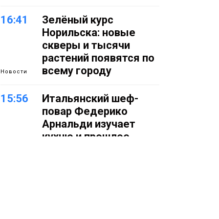
16:41
Зелёный курс
Норильска: новые
скверы и тысячи
растений появятся по
всему городу
Новости
15:56
Итальянский шеф-
повар Федерико
Арнальди изучает
кухню и прошлое
Норильска
Еда
15:11
Игрок ФК «Норильск»
Артём Антошкин
помог сборной России
взять золото в