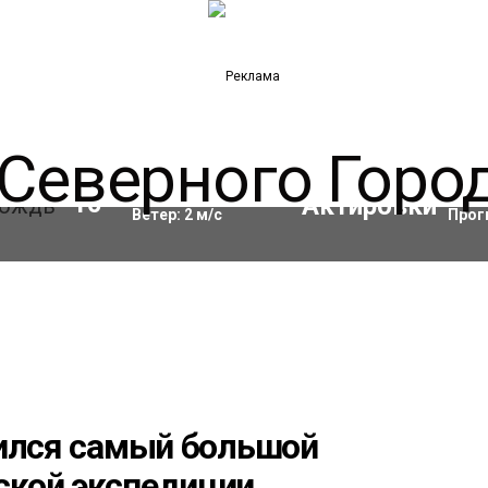
Влажность:
98
%
Акти
10
°C
Ветер:
2
м/с
Прог
шился самый большой
ской экспедиции