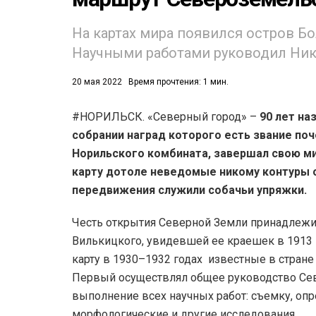
53)
На картах мира появился остров Б
Научными работами руководил Ник
558)
20 мая 2022
Время прочтения: 1 мин.
#НОРИЛЬСК. «Северный город» –
90 лет на
собрании наград которого есть звание по
Норильского комбината, завершал свою м
карту дотоле неведомые никому контуры 
передвижения служили собачьи упряжки.
Честь открытия Северной Земли принадлежи
Вилькицкого, увидевшей ее краешек в 1913 г
карту в 1930–1932 годах известные в стране
Первый осуществлял общее руководство Сев
выполнение всех научных работ: съемку, опр
морфологические и другие исследования.