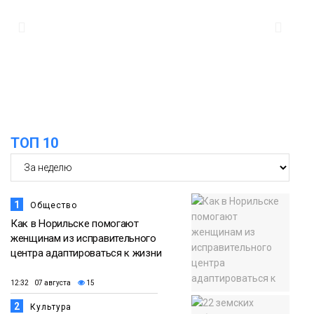
осеннюю кампанию по поддержке
06 августа
соцпроектов
Новости
15:57
Первый юбилей «Башни» отпразднуют
в Норильске: гостей ждут фестиваль,
06 августа
квест и многое другое
Новости
ТОП 10
1
Общество
Как в Норильске помогают
женщинам из исправительного
центра адаптироваться к жизни
12:32 07 августа
15
2
Культура