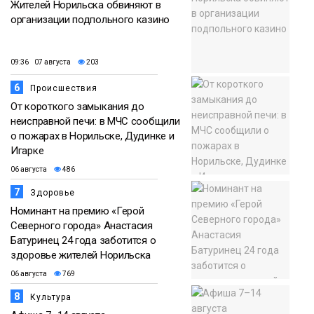
Жителей Норильска обвиняют в
организации подпольного казино
09:36 07 августа
203
6
Происшествия
От короткого замыкания до
неисправной печи: в МЧС сообщили
о пожарах в Норильске, Дудинке и
Игарке
06 августа
486
7
Здоровье
Номинант на премию «Герой
Северного города» Анастасия
Батуринец 24 года заботится о
здоровье жителей Норильска
06 августа
769
8
Культура