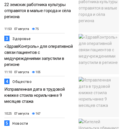
22 земских работника культуры
отправятся в малые города и сёла
региона
11:53 07 августа
75
3
Здоровье
«ЗдравКонтроль» для оперативной
связи пациентов с
медучреждениями запустили в
регионе
11:10 07 августа
105
4
Общество
Исправленная дата в трудовой
книжке стоила норильчанке 9
месяцев стажа
10:25 07 августа
167
5
Новости