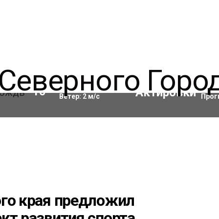
Влажность:
98
%
Акти
10
°C
Ветер:
2
м/с
Прог
ого края предложил
кт развития спорта