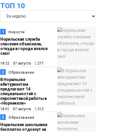
ТОП 10
футзальном турнире
Спорт
14:30
Ленинский проспект
частично закроют в
1
Новости
связи с Днём
Норильская служба
спасения объяснила,
рождения «Башни»
Новости
откуда в городе взялся
смог
13:59
«Домик Хоббитов» и
18:22 07 августа
277
«Самолёт в облаках»
2
Образование
появятся в Кайеркане
Новости
В Норильске
абитуриентам
предлагают 14
13:08
Предстоящие
специальностей с
перспективой работы в
выходные в
«Норникеле»
Норильске будут
18:01 07 августа
312
зябкими, пасмурными
3
Образование
и дождливыми
Норильские школьники
Новости
бесплатно отдохнут на