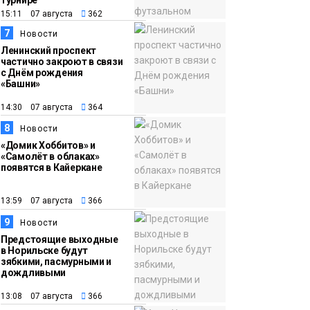
турнире
15:11 07 августа
362
7
Новости
Ленинский проспект
частично закроют в связи
с Днём рождения
«Башни»
14:30 07 августа
364
8
Новости
«Домик Хоббитов» и
«Самолёт в облаках»
появятся в Кайеркане
13:59 07 августа
366
9
Новости
Предстоящие выходные
в Норильске будут
зябкими, пасмурными и
дождливыми
13:08 07 августа
366