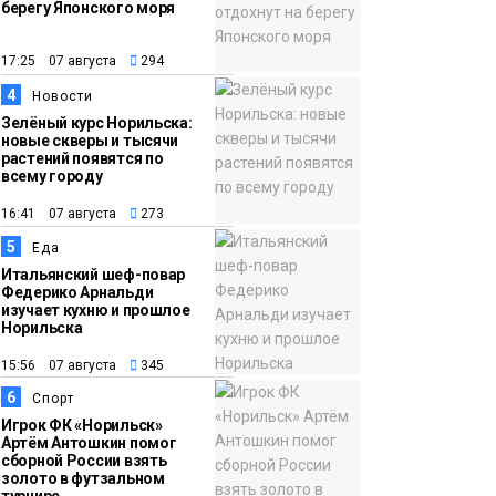
берегу Японского моря
12:32
Как в Норильске
помогают женщинам
17:25 07 августа
294
из исправительного
4
Новости
центра
Зелёный курс Норильска:
новые скверы и тысячи
адаптироваться к
растений появятся по
жизни
всему городу
Общество
16:41 07 августа
273
5
Еда
Итальянский шеф-повар
Федерико Арнальди
изучает кухню и прошлое
Норильска
15:56 07 августа
345
6
Спорт
Игрок ФК «Норильск»
Артём Антошкин помог
сборной России взять
золото в футзальном