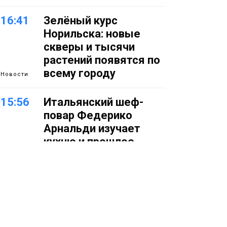
16:41
Зелёный курс
Норильска: новые
скверы и тысячи
растений появятся по
всему городу
Новости
15:56
Итальянский шеф-
повар Федерико
Арнальди изучает
кухню и прошлое
Норильска
Еда
15:11
Игрок ФК «Норильск»
Артём Антошкин
помог сборной России
взять золото в