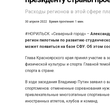
53)
Расходы регионов в этой сфере пла
558)
30 апреля 2022
Время прочтения: 1 мин.
#НОРИЛЬСК. «Северный город» –
Александр
регион пилотным по развитию студенческо
может появиться на базе СФУ. Об этом с
Глава Красноярского края принял участие в 
физической культуры и спорта. Главной тем
спорта в стране.
В ходе заседания Владимир Путин заявил о 
спортсменов: отмененные соревнования нуж
привлекательные многоэтапные спортивные т
иностранных атлетов, клубов и команд.