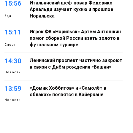
15:56
Итальянский шеф-повар Федерико
Арнальди изучает кухню и прошлое
Норильска
Еда
15:11
Игрок ФК «Норильск» Артём Антошкин
помог сборной России взять золото в
футзальном турнире
Спорт
14:30
Ленинский проспект частично закроют
в связи с Днём рождения «Башни»
Новости
13:59
«Домик Хоббитов» и «Самолёт в
облаках» появятся в Кайеркане
Новости
13:08
Предстоящие выходные в Норильске
будут зябкими, пасмурными и
дождливыми
Новости