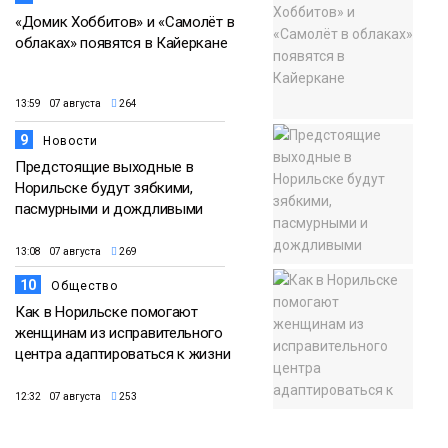
«Домик Хоббитов» и «Самолёт в
облаках» появятся в Кайеркане
13:59 07 августа
264
9
Новости
Предстоящие выходные в
Норильске будут зябкими,
пасмурными и дождливыми
13:08 07 августа
269
10
Общество
Как в Норильске помогают
женщинам из исправительного
центра адаптироваться к жизни
12:32 07 августа
253