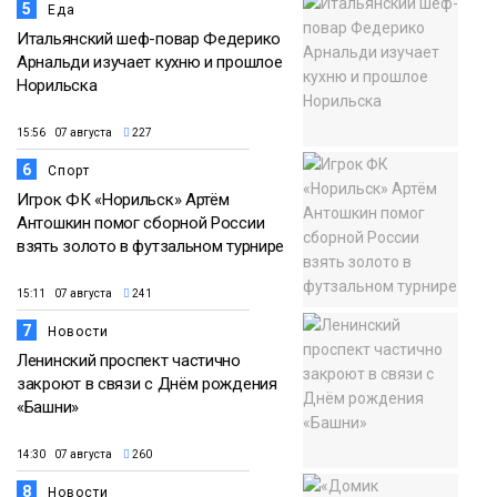
5
Еда
Итальянский шеф-повар Федерико
Арнальди изучает кухню и прошлое
Норильска
15:56 07 августа
227
6
Спорт
Игрок ФК «Норильск» Артём
Антошкин помог сборной России
взять золото в футзальном турнире
15:11 07 августа
241
7
Новости
Ленинский проспект частично
закроют в связи с Днём рождения
«Башни»
14:30 07 августа
260
8
Новости