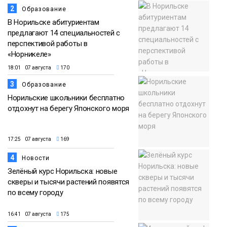
2
Образование
В Норильске абитуриентам
предлагают 14 специальностей с
перспективой работы в
«Норникеле»
18:01 07 августа
170
3
Образование
Норильские школьники бесплатно
отдохнут на берегу Японского моря
17:25 07 августа
169
4
Новости
Зелёный курс Норильска: новые
скверы и тысячи растений появятся
по всему городу
16:41 07 августа
175