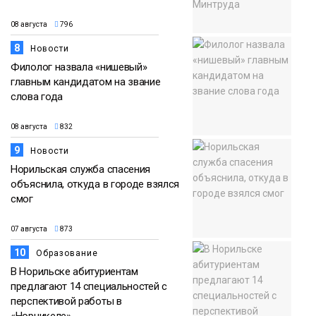
08 августа
796
8
Новости
Филолог назвала «нишевый»
главным кандидатом на звание
слова года
08 августа
832
9
Новости
Норильская служба спасения
объяснила, откуда в городе взялся
смог
07 августа
873
10
Образование
В Норильске абитуриентам
предлагают 14 специальностей с
перспективой работы в