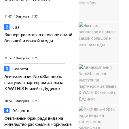
11:47 10 августа
37
2
Еда
Эксперт рассказал о пользе самой
большой и сочной ягоды
11:04 10 августа
75
3
Новости
Авиакомпания NordStar вновь
выступила партнером заплыва
X‑WATERS Енисей в Дудинке
10:23 10 августа
142
4
Общество
Фиктивный брак ради вида на
жительство раскрыли в Норильске