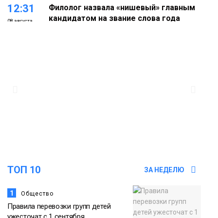
12:31
Филолог назвала «нишевый» главным
кандидатом на звание слова года
08 августа
Новости
18:22
Норильская служба спасения
объяснила, откуда в городе взялся
07 августа
смог
Новости
18:01
В Норильске абитуриентам
предлагают 14 специальностей с
07 августа
перспективой работы в «Норникеле»
Образование
ТОП 10
ЗА НЕДЕЛЮ
1
Общество
Правила перевозки групп детей
ужесточат с 1 сентября