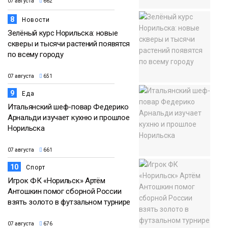
07 августа
662
8
Новости
Зелёный курс Норильска: новые
скверы и тысячи растений появятся
по всему городу
07 августа
651
9
Еда
Итальянский шеф-повар Федерико
Арнальди изучает кухню и прошлое
Норильска
07 августа
661
10
Спорт
Игрок ФК «Норильск» Артём
Антошкин помог сборной России
взять золото в футзальном турнире
07 августа
676