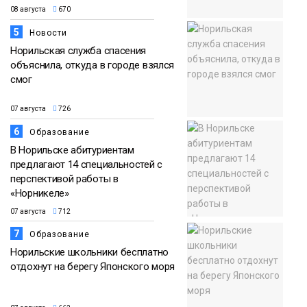
08 августа
670
5
Новости
Норильская служба спасения
объяснила, откуда в городе взялся
смог
07 августа
726
6
Образование
В Норильске абитуриентам
предлагают 14 специальностей с
перспективой работы в
«Норникеле»
07 августа
712
7
Образование
Норильские школьники бесплатно
отдохнут на берегу Японского моря