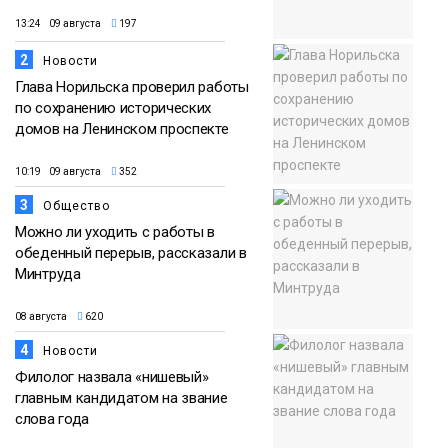
13:24 09 августа
197
2
Новости
Глава Норильска проверил работы
по сохранению исторических
домов на Ленинском проспекте
10:19 09 августа
352
3
Общество
Можно ли уходить с работы в
обеденный перерыв, рассказали в
Минтруда
08 августа
620
4
Новости
Филолог назвала «нишевый»
главным кандидатом на звание
слова года