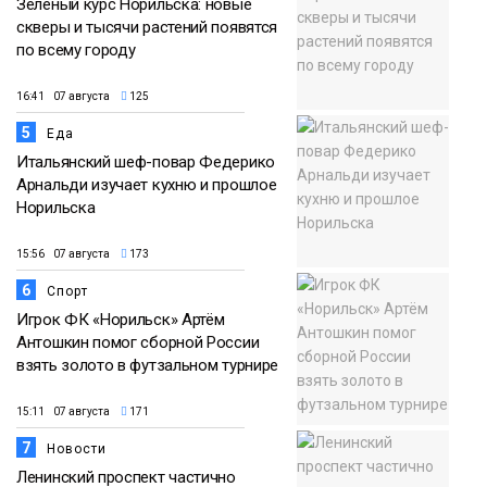
Зелёный курс Норильска: новые
скверы и тысячи растений появятся
по всему городу
16:41 07 августа
125
5
Еда
Итальянский шеф-повар Федерико
Арнальди изучает кухню и прошлое
Норильска
15:56 07 августа
173
6
Спорт
Игрок ФК «Норильск» Артём
Антошкин помог сборной России
взять золото в футзальном турнире
15:11 07 августа
171
7
Новости
Ленинский проспект частично