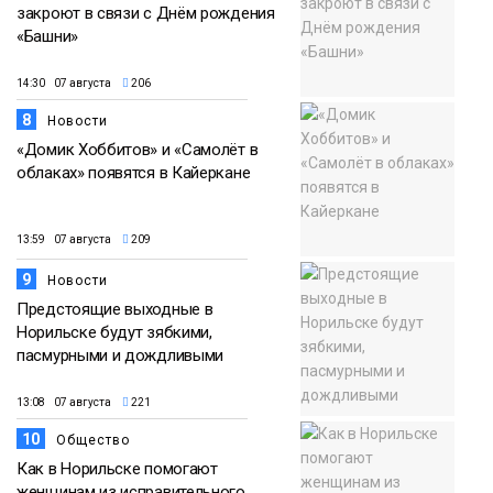
закроют в связи с Днём рождения
«Башни»
14:30 07 августа
206
8
Новости
«Домик Хоббитов» и «Самолёт в
облаках» появятся в Кайеркане
13:59 07 августа
209
9
Новости
Предстоящие выходные в
Норильске будут зябкими,
пасмурными и дождливыми
13:08 07 августа
221
10
Общество
Как в Норильске помогают
женщинам из исправительного