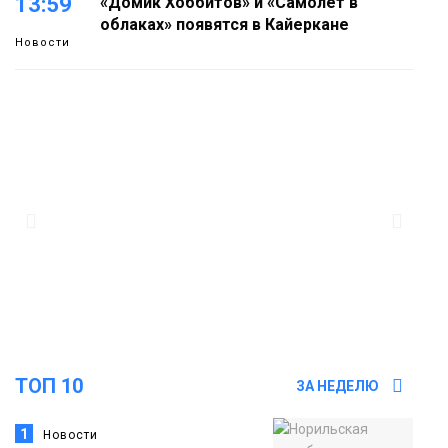
13:59
«Домик Хоббитов» и «Самолёт в
облаках» появятся в Кайеркане
Новости
13:08
Предстоящие выходные в Норильске
будут зябкими, пасмурными и
дождливыми
Новости
12:32
Как в Норильске помогают женщинам
из исправительного центра
адаптироваться к жизни
Общество
ТОП 10
ЗА НЕДЕЛЮ
1
Новости