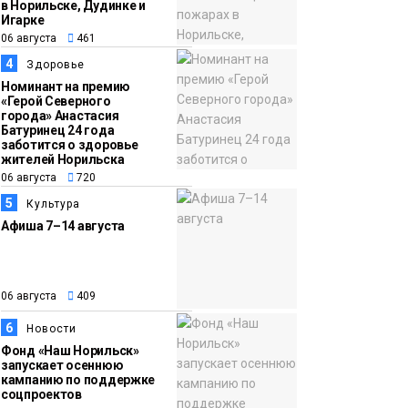
в Норильске, Дудинке и
Игарке
06 августа
461
13:47
Заполярный
4
Здоровье
06 августа
транспортный филиал
Номинант на премию
в Дудинке
«Герой Северного
города» Анастасия
заасфальтировал 47
Батуринец 24 года
тысяч «квадратов»
заботится о здоровье
жителей Норильска
грузовых площадок
Новости
06 августа
720
5
Культура
Афиша 7–14 августа
06 августа
409
6
Новости
Фонд «Наш Норильск»
запускает осеннюю
кампанию по поддержке
соцпроектов