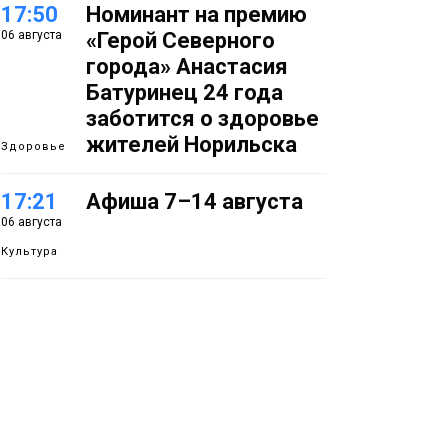
17:50
Номинант на премию
06 августа
«Герой Северного
города» Анастасия
Батуринец 24 года
заботится о здоровье
жителей Норильска
Здоровье
17:21
Афиша 7–14 августа
06 августа
Культура
16:39
Фонд «Наш Норильск»
06 августа
запускает осеннюю
кампанию по
поддержке
соцпроектов
Новости