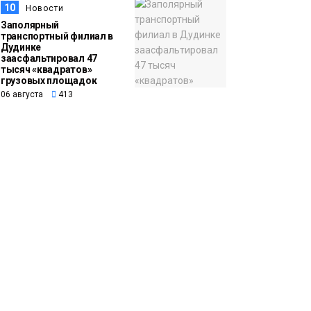
10
Новости
Заполярный
транспортный филиал в
Дудинке
заасфальтировал 47
тысяч «квадратов»
грузовых площадок
06 августа
413