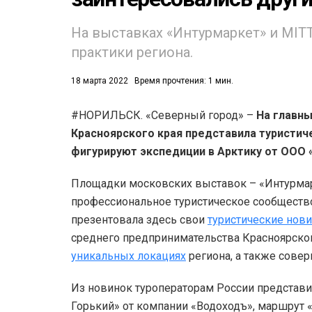
На выставках «Интурмаркет» и MIT
практики региона.
18 марта 2022
Время прочтения: 1 мин.
#НОРИЛЬСК. «Северный город» –
На главны
53)
Красноярского края представила туристи
558)
фигурируют экспедиции в Арктику от ООО 
Площадки московских выставок – «Интурмар
профессиональное туристическое сообщество
презентовала здесь свои
туристические нови
среднего предпринимательства Красноярского
уникальных локациях
региона, а также сове
Из новинок туроператорам России представ
Горький» от компании «Водоходъ», маршрут «