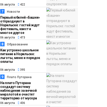
06 августа
422
7
Новости
Первый юбилей «Башни»
отпразднуют в
Норильске: гостей ждут
фестиваль, квест и
многое другое
06 августа
473
8
Образование
Как устроено школьное
питание в Норильске:
льготы, меню и порядок
оплаты
06 августа
395
9
Плато Путорана
На плато Путорана
создадут систему
наблюдения за вечной
мерзлотой и очистят
территорию от мусора
06 августа
436