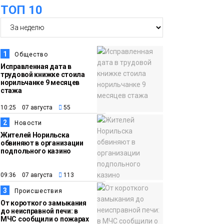
ТОП 10
15:57
Первый юбилей
06 августа
«Башни» отпразднуют
в Норильске: гостей
ждут фестиваль,
1
Общество
квест и многое другое
Новости
Исправленная дата в
трудовой книжке стоила
норильчанке 9 месяцев
15:15
Как устроено
стажа
06 августа
школьное питание в
10:25 07 августа
55
Норильске: льготы,
2
Новости
меню и порядок
Жителей Норильска
оплаты
обвиняют в организации
Образование
подпольного казино
14:36
На плато Путорана
09:36 07 августа
113
06 августа
создадут систему
3
Происшествия
наблюдения за вечной
От короткого замыкания
мерзлотой и очистят
до неисправной печи: в
Плато
МЧС сообщили о пожарах
территорию от мусора
Путорана