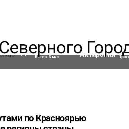
Влажность:
90
%
Акти
11
°C
Ветер:
3
м/с
Прог
утами по Красноярью
ие регионы страны