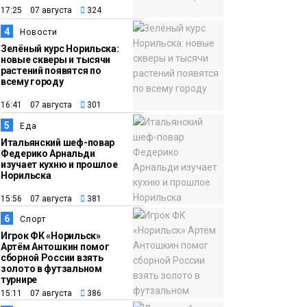
17:25 07 августа
324
12:32
Как в Норильске
4
Новости
помогают женщинам
Зелёный курс Норильска:
из исправительного
новые скверы и тысячи
растений появятся по
центра
всему городу
адаптироваться к
16:41 07 августа
301
жизни
Общество
5
Еда
Итальянский шеф-повар
Федерико Арнальди
изучает кухню и прошлое
Норильска
15:56 07 августа
381
6
Спорт
Игрок ФК «Норильск»
Артём Антошкин помог
сборной России взять
золото в футзальном
турнире
15:11 07 августа
386