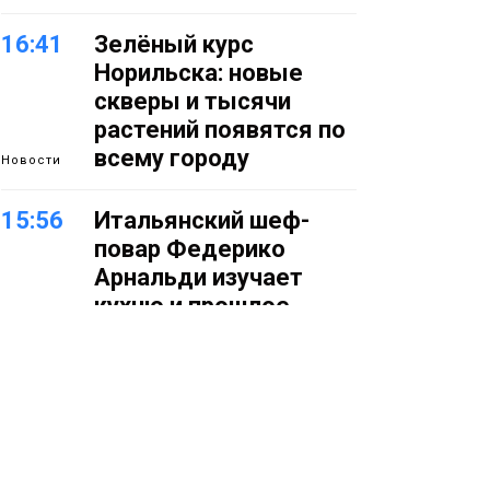
16:41
Зелёный курс
Норильска: новые
скверы и тысячи
растений появятся по
всему городу
Новости
15:56
Итальянский шеф-
повар Федерико
Арнальди изучает
кухню и прошлое
Норильска
Еда
15:11
Игрок ФК «Норильск»
Артём Антошкин
помог сборной России
взять золото в