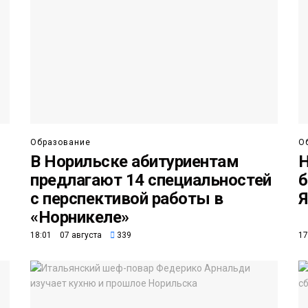
Образование
О
В Норильске абитуриентам
Н
предлагают 14 специальностей
б
с перспективой работы в
Я
«Норникеле»
18:01 07 августа
339
17