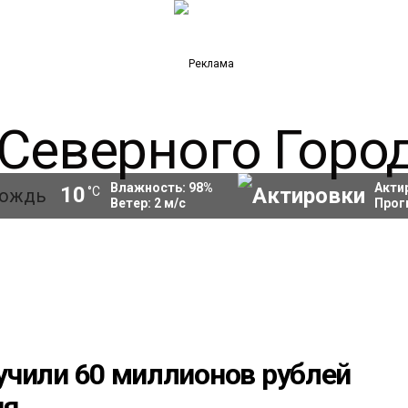
Влажность:
98
%
Акти
10
°C
Ветер:
2
м/с
Прог
учили 60 миллионов рублей
ия