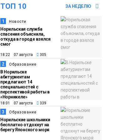
ТОП 10
футзальном турнире
ЗА НЕДЕЛЮ
Спорт
1
Новости
14:30
Ленинский проспект
Норильская служба
частично закроют в
спасения объяснила,
связи с Днём
откуда в городе взялся
смог
рождения «Башни»
Новости
18:22 07 августа
305
2
13:59
«Домик Хоббитов» и
Образование
В Норильске
«Самолёт в облаках»
абитуриентам
появятся в Кайеркане
предлагают 14
Новости
специальностей с
перспективой работы в
«Норникеле»
13:08
Предстоящие
18:01 07 августа
339
выходные в
3
Образование
Норильске будут
Норильские школьники
зябкими, пасмурными
бесплатно отдохнут на
берегу Японского моря
и дождливыми
Новости