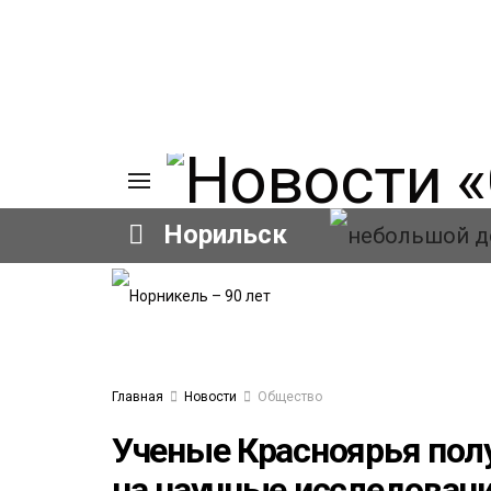
Норильск
ИЯ
А
Ы
А
ОВАНИЕ
Главная
Новости
Общество
ЛОВ
Ученые Красноярья пол
на научные исследован