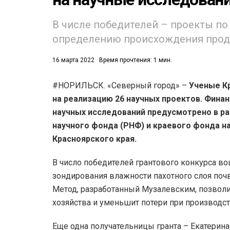
53)
В числе победителей – проекты по
определению происхождения прод
558)
16 марта 2022
Время прочтения: 1 мин.
#НОРИЛЬСК. «Северный город» –
Ученые Кр
на реализацию 26 научных проектов. Фина
научных исследований предусмотрено в ра
научного фонда (РНФ) и краевого фонда н
Красноярского края.
В число победителей грантового конкурса в
зондирования влажности пахотного слоя поч
Метод, разработанный Музалевским, позвол
хозяйства и уменьшит потери при производс
Еще одна получательницы гранта – Екатерина