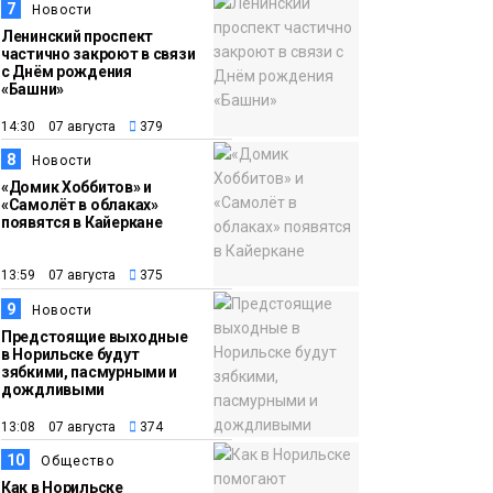
7
Новости
Ленинский проспект
частично закроют в связи
с Днём рождения
«Башни»
14:30 07 августа
379
8
Новости
«Домик Хоббитов» и
«Самолёт в облаках»
появятся в Кайеркане
13:59 07 августа
375
9
Новости
Предстоящие выходные
в Норильске будут
зябкими, пасмурными и
дождливыми
13:08 07 августа
374
10
Общество
Как в Норильске