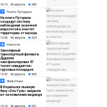
15:15 06 августа
280
7
Плато Путорана
На плато Путорана
создадут систему
наблюдения за вечной
мерзлотой и очистят
территорию от мусора
14:36 06 августа
324
8
Новости
Заполярный
транспортный филиал в
Дудинке
заасфальтировал 47
тысяч «квадратов»
грузовых площадок
13:47 06 августа
309
9
Животные
В Норильске лыжную
базу «Оль-Гуль» закрыли
из-за появления медведя
13:10 06 августа
521