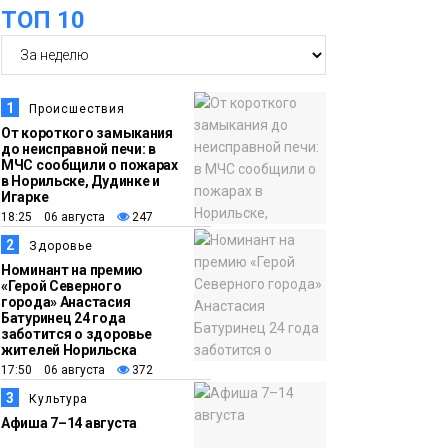
оплаты
Образование
ТОП 10
14:36
На плато Путорана
создадут систему
наблюдения за вечной
1
Происшествия
мерзлотой и очистят
От короткого замыкания
Плато
до неисправной печи: в
территорию от мусора
Путорана
МЧС сообщили о пожарах
в Норильске, Дудинке и
Игарке
13:47
Заполярный
18:25 06 августа
247
транспортный филиал
2
Здоровье
в Дудинке
Номинант на премию
«Герой Северного
заасфальтировал 47
города» Анастасия
Батуринец 24 года
тысяч «квадратов»
заботится о здоровье
грузовых площадок
жителей Норильска
Новости
17:50 06 августа
372
3
Культура
13:10
В Норильске лыжную
Афиша 7–14 августа
базу «Оль-Гуль»