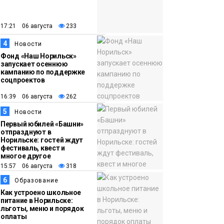
закрыли из-за
появления медведя
Животные
17:21 06 августа
233
4
12:25
Барнаул обошёл
Новости
Фонд «Наш Норильск»
Красноярск в
запускает осеннюю
списке городов,
кампанию по поддержке
соцпроектов
откуда приехали
Проекты
норильчане
16:39 06 августа
262
Медиакомпании
5
Новости
Первый юбилей «Башни»
отпразднуют в
Норильске: гостей ждут
фестиваль, квест и
многое другое
15:57 06 августа
318
6
Образование
Как устроено школьное
питание в Норильске:
льготы, меню и порядок
оплаты