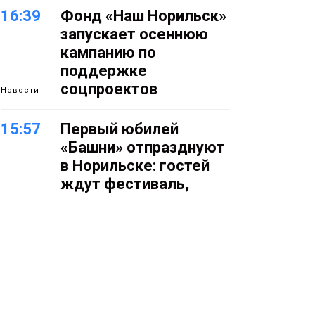
16:39
Фонд «Наш Норильск»
запускает осеннюю
кампанию по
поддержке
соцпроектов
Новости
15:57
Первый юбилей
«Башни» отпразднуют
в Норильске: гостей
ждут фестиваль,
квест и многое другое
Новости
15:15
Как устроено
школьное питание в
Норильске: льготы,
меню и порядок