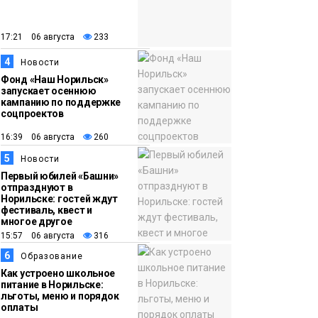
закрыли из-за
появления медведя
Животные
17:21 06 августа
233
4
12:25
Барнаул обошёл
Новости
Фонд «Наш Норильск»
Красноярск в
запускает осеннюю
списке городов,
кампанию по поддержке
соцпроектов
откуда приехали
Проекты
норильчане
16:39 06 августа
260
Медиакомпании
5
Новости
Первый юбилей «Башни»
отпразднуют в
Норильске: гостей ждут
фестиваль, квест и
многое другое
15:57 06 августа
316
6
Образование
Как устроено школьное
питание в Норильске:
льготы, меню и порядок
оплаты