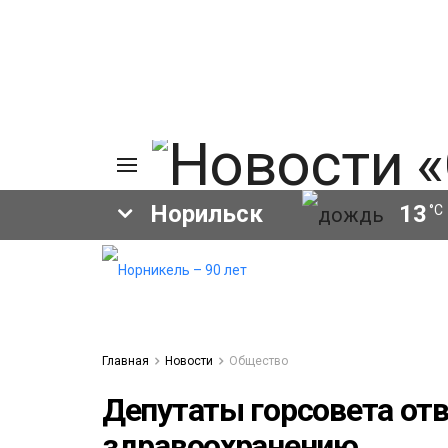
Норильск
13
°C
ия
а
ы
а
ование
Главная
Новости
Общество
ов
Депутаты горсовета отв
здравоохранению