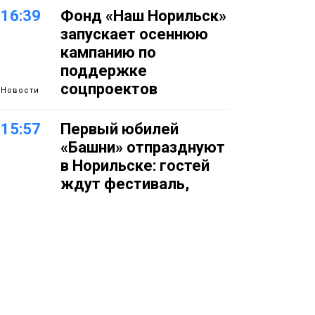
16:39
Фонд «Наш Норильск»
запускает осеннюю
кампанию по
поддержке
соцпроектов
Новости
15:57
Первый юбилей
«Башни» отпразднуют
в Норильске: гостей
ждут фестиваль,
квест и многое другое
Новости
15:15
Как устроено
школьное питание в
Норильске: льготы,
меню и порядок