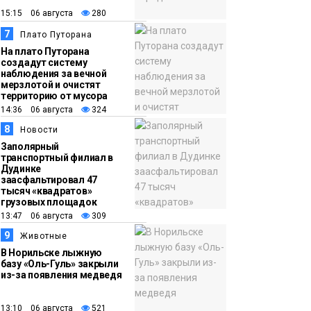
15:15 06 августа
280
7
Плато Путорана
На плато Путорана
создадут систему
наблюдения за вечной
мерзлотой и очистят
территорию от мусора
14:36 06 августа
324
8
Новости
Заполярный
транспортный филиал в
Дудинке
заасфальтировал 47
тысяч «квадратов»
грузовых площадок
13:47 06 августа
309
9
Животные
В Норильске лыжную
базу «Оль-Гуль» закрыли
из-за появления медведя
13:10 06 августа
521