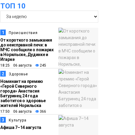
оплаты
Образование
ТОП 10
14:36
На плато Путорана
создадут систему
наблюдения за вечной
1
Происшествия
мерзлотой и очистят
От короткого замыкания
Плато
до неисправной печи: в
территорию от мусора
Путорана
МЧС сообщили о пожарах
в Норильске, Дудинке и
Игарке
13:47
Заполярный
18:25 06 августа
245
транспортный филиал
2
Здоровье
в Дудинке
Номинант на премию
«Герой Северного
заасфальтировал 47
города» Анастасия
Батуринец 24 года
тысяч «квадратов»
заботится о здоровье
грузовых площадок
жителей Норильска
Новости
17:50 06 августа
366
3
Культура
13:10
В Норильске лыжную
Афиша 7–14 августа
базу «Оль-Гуль»