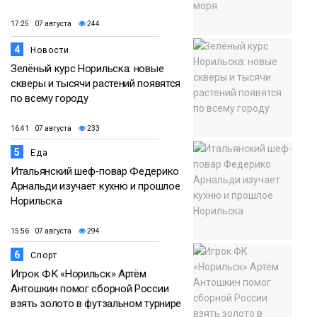
17:25 07 августа
244
4
Новости
Зелёный курс Норильска: новые
скверы и тысячи растений появятся
по всему городу
16:41 07 августа
233
5
Еда
Итальянский шеф-повар Федерико
Арнальди изучает кухню и прошлое
Норильска
15:56 07 августа
294
6
Спорт
Игрок ФК «Норильск» Артём
Антошкин помог сборной России
взять золото в футзальном турнире