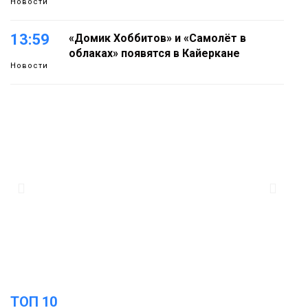
Новости
13:59
«Домик Хоббитов» и «Самолёт в
облаках» появятся в Кайеркане
Новости
13:08
Предстоящие выходные в Норильске
будут зябкими, пасмурными и
дождливыми
Новости
12:32
Как в Норильске помогают женщинам
из исправительного центра
адаптироваться к жизни
Общество
ТОП 10