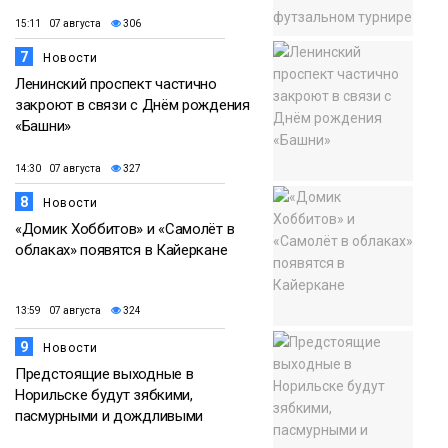
15:11 07 августа
306
7
Новости
Ленинский проспект частично
закроют в связи с Днём рождения
«Башни»
14:30 07 августа
327
8
Новости
«Домик Хоббитов» и «Самолёт в
облаках» появятся в Кайеркане
13:59 07 августа
324
9
Новости
Предстоящие выходные в
Норильске будут зябкими,
пасмурными и дождливыми