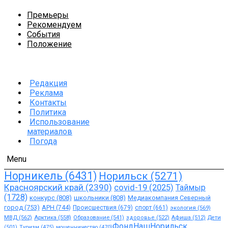
Премьеры
Рекомендуем
События
Положение
Редакция
Реклама
Контакты
Политика
Использование
материалов
Погода
Menu
Норникель
(6431)
Норильск
(5271)
Красноярский край
(2390)
covid-19
(2025)
Таймыр
(1728)
конкурс
(808)
школьники
(808)
Медиакомпания Северный
город
(753)
АРН
(744)
Происшествия
(679)
спорт
(661)
экология
(569)
МВД
(562)
Арктика
(558)
Образование
(541)
здоровье
(522)
Афиша
(512)
Дети
ФондНашНорильск
(501)
Туризм
(475)
мошенничество
(470)