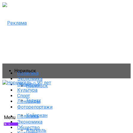
Норильск
Политика
Экономика
Общество
Норильск
Культура
Спорт
Талнах
Лонгриды
Фоторепортажи
Кайеркан
Политика
Menu
Экономика
Общество
Алыкель