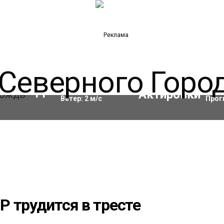
Влажность:
97
%
Акти
11
°C
Ветер:
2
м/с
Прог
 трудится в тресте