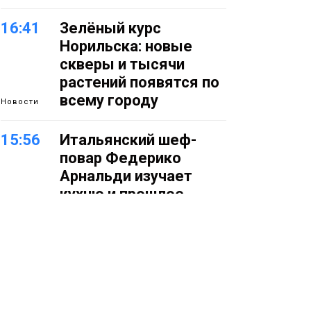
16:41
Зелёный курс
Норильска: новые
скверы и тысячи
растений появятся по
всему городу
Новости
15:56
Итальянский шеф-
повар Федерико
Арнальди изучает
кухню и прошлое
Норильска
Еда
15:11
Игрок ФК «Норильск»
Артём Антошкин
помог сборной России
взять золото в