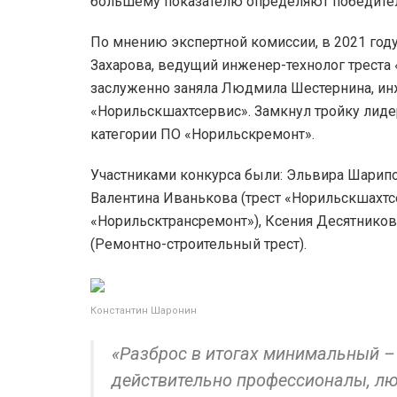
большему показателю определяют победите
По мнению экспертной комиссии, в 2021 год
Захарова, ведущий инженер-технолог треста
заслуженно заняла Людмила Шестернина, инж
«Норильскшахтсервис». Замкнул тройку лид
категории ПО «Норильскремонт».
Участниками конкурса были: Эльвира Шарипо
Валентина Иванькова (трест «Норильскшахтс
«Норильсктрансремонт»), Ксения Десятников
(Ремонтно-строительный трест).
Константин Шаронин
«Разброс в итогах минимальный – 
действительно профессионалы, люб