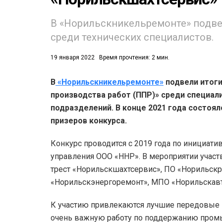
В «Норильскникельремонте» подве
среди технических специалистов.
19 января 2022
Время прочтения: 2 мин.
В
«Норильскникельремонте»
подвели итоги
53)
производства работ (ППР)» среди специал
558)
подразделений. В конце 2021 года состоя
призеров конкурса.
Конкурс проводится с 2019 года по инициати
управления ООО «ННР». В мероприятии участ
трест «Норильскшахтсервис», ПО «Норильскр
«Норильскэнергоремонт», МПО «Норильскавт
К участию привлекаются лучшие передовые
очень важную работу по поддержанию промы