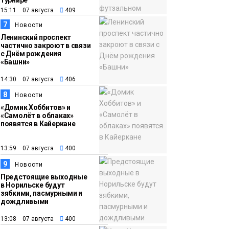
турнире
15:11 07 августа
409
7
Новости
Ленинский проспект
частично закроют в связи
с Днём рождения
«Башни»
14:30 07 августа
406
8
Новости
«Домик Хоббитов» и
«Самолёт в облаках»
появятся в Кайеркане
13:59 07 августа
400
9
Новости
Предстоящие выходные
в Норильске будут
зябкими, пасмурными и
дождливыми
13:08 07 августа
400