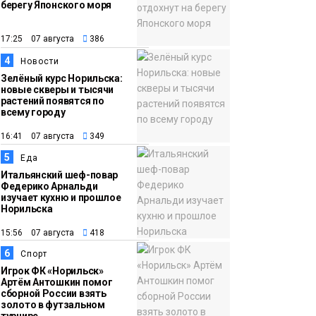
берегу Японского моря
12:32
Как в Норильске
помогают женщинам
17:25 07 августа
386
из исправительного
4
Новости
центра
Зелёный курс Норильска:
новые скверы и тысячи
адаптироваться к
растений появятся по
жизни
всему городу
Общество
16:41 07 августа
349
5
Еда
Итальянский шеф-повар
Федерико Арнальди
изучает кухню и прошлое
Норильска
15:56 07 августа
418
6
Спорт
Игрок ФК «Норильск»
Артём Антошкин помог
сборной России взять
золото в футзальном