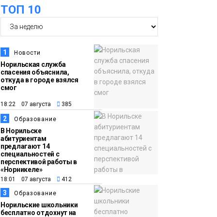
ТОП 10
футзальном турнире
Спорт
14:30
Ленинский проспект
частично закроют в
1
Новости
связи с Днём
Норильская служба
спасения объяснила,
рождения «Башни»
Новости
откуда в городе взялся
смог
13:59
«Домик Хоббитов» и
18:22 07 августа
385
«Самолёт в облаках»
2
Образование
появятся в Кайеркане
Новости
В Норильске
абитуриентам
предлагают 14
13:08
Предстоящие
специальностей с
перспективой работы в
выходные в
«Норникеле»
Норильске будут
18:01 07 августа
412
зябкими, пасмурными
3
Образование
и дождливыми
Норильские школьники
Новости
бесплатно отдохнут на