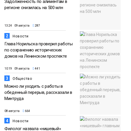
Задолженность по алиментам в
регионе снизилась на 500 млн
13:24 09 августа
287
2
Новости
Глава Норильска проверил работы
по сохранению исторических
домов на Ленинском проспекте
10:19 09 августа
441
3
Общество
Можно ли уходить с работы в
обеденный перерыв, рассказали в
Минтруда
08 августа
664
4
Новости
Филолог назвала «нишевый»