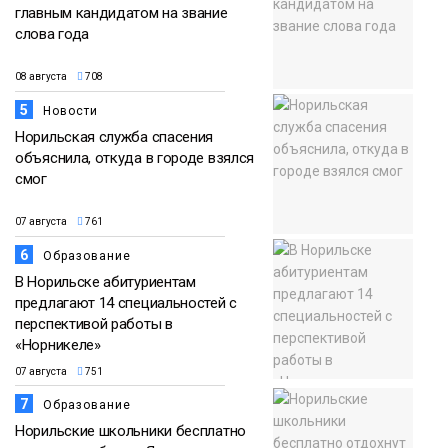
главным кандидатом на звание
слова года
08 августа
708
5
Новости
Норильская служба спасения
объяснила, откуда в городе взялся
смог
07 августа
761
6
Образование
В Норильске абитуриентам
предлагают 14 специальностей с
перспективой работы в
«Норникеле»
07 августа
751
7
Образование
Норильские школьники бесплатно