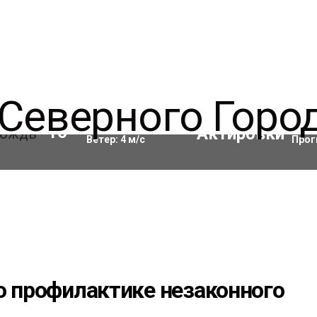
Влажность:
90
%
Акти
16
°C
Ветер:
4
м/с
Прог
о профилактике незаконного