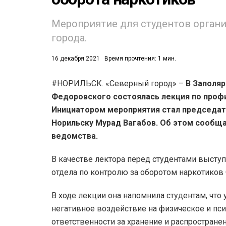
Мероприятие для студентов орган
города.
16 декабря 2021
Время прочтения: 1 мин.
#НОРИЛЬСК. «Северный город» –
В Заполяр
52)
Федоровского состоялась лекция по профи
558)
Инициатором мероприятия стал председат
Норильску Мурад Вагабов. Об этом сообщ
ведомства.
В качестве лектора перед студентами выст
отдела по контролю за оборотом наркотиков 
В ходе лекции она напомнила студентам, чт
негативное воздействие на физическое и пси
ответственности за хранение и распростране