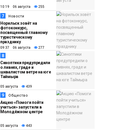
10:19 06 августа
255
7
Новости
Норильск зовёт на
фотоконкурс,
посвященный главному
туристическому
празднику
09:37 06 августа
277
8
Синоптики предупредили
о ливнях, граде и
шквалистом ветре на юге
Таймыра
05 августа
439
9
Общество
Акцию «Помоги пойти
учиться» запустили в
Молодёжном центре
05 августа
443