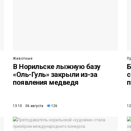
Животные
П
В Норильске лыжную базу
Б
«Оль-Гуль» закрыли из-за
с
появления медведя
п
13:10 06 августа
126
12