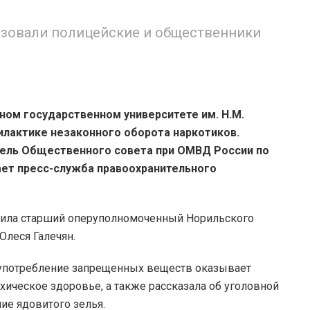
изовали полицейские и общественники
ном государственном университете им. Н.М.
лактике незаконного оборота наркотиков.
ель Общественного совета при ОМВД России по
ает пресс-служба правоохранительного
упила старший оперуполномоченный Норильского
Олеся Галечян.
о употребление запрещенных веществ оказывает
хическое здоровье, а также рассказала об уголовной
ние ядовитого зелья.