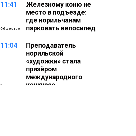
11:41
Железному коню не
место в подъезде:
где норильчанам
парковать велосипед
Общество
11:04
Преподаватель
норильской
«художки» стала
призёром
международного
конкурса
Культура
10:19
Инсталляция
«Сказочный лес» в
Норильске зажжётся
10 августа
Новости