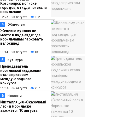
Красноярск в списке
16:50
Лучшего
городов, откуда приехали
норильчане
05 августа
изолировщика на
12:25 06 августа
212
термоизоляции
4
Общество
определили на
Железному коню не
ремонтном
место в подъезде: где
норильчанам парковать
предприятии
велосипед
«Норникеля»
Новости
11:41 06 августа
181
5
Культура
Преподаватель
норильской «художки»
стала призёром
международного
конкурса
11:04 06 августа
217
6
Новости
Инсталляция «Сказочный
лес» в Норильске
зажжётся 10 августа