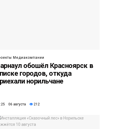
роекты Медиакомпании
арнаул обошёл Красноярск в
писке городов, откуда
риехали норильчане
:25 06 августа
212