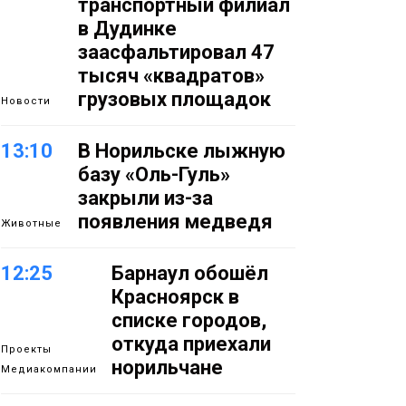
транспортный филиал
в Дудинке
заасфальтировал 47
тысяч «квадратов»
грузовых площадок
Новости
13:10
В Норильске лыжную
базу «Оль-Гуль»
закрыли из-за
появления медведя
Животные
12:25
Барнаул обошёл
Красноярск в
списке городов,
откуда приехали
Проекты
норильчане
Медиакомпании