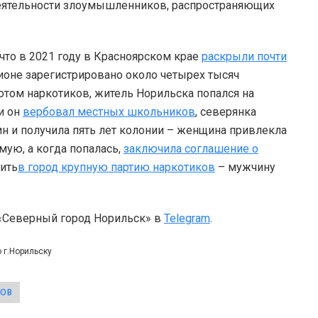
еятельности злоумышленников, распространяющих
что в 2021 году в Красноярском крае
раскрыли почти
ионе зарегистрировано около четырех тысяч
отом наркотиков, житель Норильска попался на
и он
вербовал местных школьников
, северянка
ин и получила пять лет колонии – женщина привлекла
мую, а когда попалась,
заключила соглашение о
вить
в город крупную партию наркотиков
– мужчину
 «Северный город Норильск» в
Telegram
.
 г.Норильску
КОВ