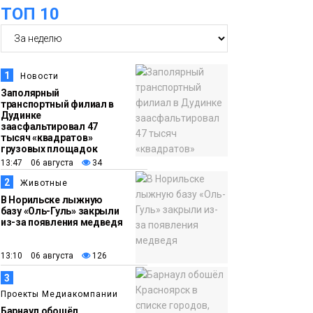
ТОП 10
09:37
Норильск зовёт на
фотоконкурс,
посвященный
главному
1
Новости
туристическому
Заполярный
транспортный филиал в
празднику
Новости
Дудинке
заасфальтировал 47
тысяч «квадратов»
18:22
Синоптики
грузовых площадок
05 августа
предупредили о
13:47 06 августа
34
ливнях, граде и
2
Животные
шквалистом ветре на
В Норильске лыжную
базу «Оль-Гуль» закрыли
юге Таймыра
из-за появления медведя
17:37
Акцию «Помоги пойти
13:10 06 августа
126
05 августа
учиться» запустили в
3
Молодёжном центре
Проекты Медиакомпании
Общество
Барнаул обошёл