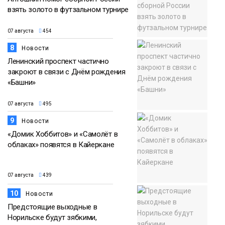
взять золото в футзальном турнире
07 августа
454
8
Новости
Ленинский проспект частично
закроют в связи с Днём рождения
«Башни»
07 августа
495
9
Новости
«Домик Хоббитов» и «Самолёт в
облаках» появятся в Кайеркане
07 августа
439
10
Новости
Предстоящие выходные в
Норильске будут зябкими,