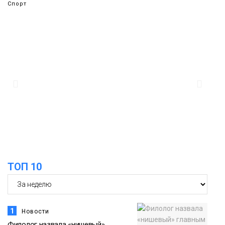
Спорт
14:30
Ленинский проспект частично закроют
в связи с Днём рождения «Башни»
07 августа
Новости
13:59
«Домик Хоббитов» и «Самолёт в
облаках» появятся в Кайеркане
07 августа
Новости
13:08
Предстоящие выходные в Норильске
будут зябкими, пасмурными и
07 августа
ТОП 10
дождливыми
Новости
1
Новости
Филолог назвала «нишевый»