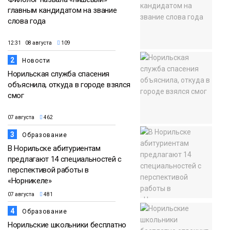
главным кандидатом на звание
слова года
12:31 08 августа
109
2
Новости
Норильская служба спасения
объяснила, откуда в городе взялся
смог
07 августа
462
3
Образование
В Норильске абитуриентам
предлагают 14 специальностей с
перспективой работы в
«Норникеле»
07 августа
481
4
Образование
Норильские школьники бесплатно