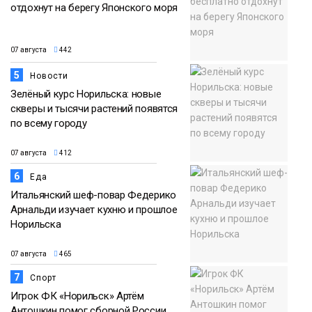
отдохнут на берегу Японского моря
07 августа
442
5
Новости
Зелёный курс Норильска: новые
скверы и тысячи растений появятся
по всему городу
07 августа
412
6
Еда
Итальянский шеф-повар Федерико
Арнальди изучает кухню и прошлое
Норильска
07 августа
465
7
Спорт
Игрок ФК «Норильск» Артём
Антошкин помог сборной России