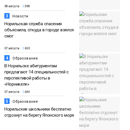
08 августа
598
3
Новости
Норильская служба спасения
объяснила, откуда в городе взялся
смог
07 августа
650
4
Образование
В Норильске абитуриентам
предлагают 14 специальностей с
перспективой работы в
«Норникеле»
07 августа
644
5
Образование
Норильские школьники бесплатно
отдохнут на берегу Японского моря