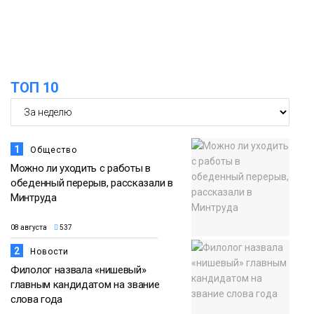
в связи с Днём рождения «Башни»
07 августа
Новости
13:59
«Домик Хоббитов» и «Самолёт в
ТОП 10
облаках» появятся в Кайеркане
07 августа
Новости
1
Общество
Можно ли уходить с работы в
обеденный перерыв, рассказали в
Минтруда
08 августа
537
2
Новости
Филолог назвала «нишевый»
главным кандидатом на звание
слова года