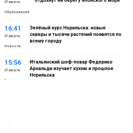
отдохнут на берегу Японского моря
07 августа
Образование
16:41
Зелёный курс Норильска: новые
скверы и тысячи растений появятся по
07 августа
всему городу
Новости
15:56
Итальянский шеф-повар Федерико
Арнальди изучает кухню и прошлое
07 августа
Норильска
Еда
15:11
Игрок ФК «Норильск» Артём Антошкин
помог сборной России взять золото в
07 августа
футзальном турнире
Спорт
14:30
Ленинский проспект частично закроют