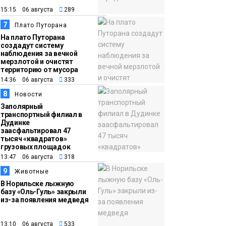
15:15 06 августа
289
7
Плато Путорана
На плато Путорана
создадут систему
наблюдения за вечной
мерзлотой и очистят
территорию от мусора
14:36 06 августа
333
8
Новости
Заполярный
транспортный филиал в
Дудинке
заасфальтировал 47
тысяч «квадратов»
грузовых площадок
13:47 06 августа
318
9
Животные
В Норильске лыжную
базу «Оль-Гуль» закрыли
из-за появления медведя
13:10 06 августа
533