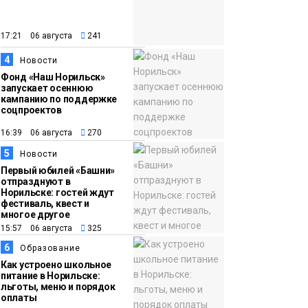
закрыли из-за
появления медведя
Животные
17:21 06 августа
241
4
12:25
Барнаул обошёл
Новости
Фонд «Наш Норильск»
Красноярск в
запускает осеннюю
списке городов,
кампанию по поддержке
соцпроектов
откуда приехали
Проекты
норильчане
16:39 06 августа
270
Медиакомпании
5
Новости
Первый юбилей «Башни»
отпразднуют в
Норильске: гостей ждут
фестиваль, квест и
многое другое
15:57 06 августа
325
6
Образование
Как устроено школьное
питание в Норильске:
льготы, меню и порядок
оплаты