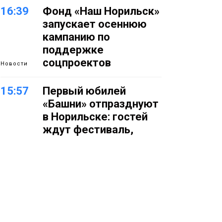
16:39
Фонд «Наш Норильск»
запускает осеннюю
кампанию по
поддержке
соцпроектов
Новости
15:57
Первый юбилей
«Башни» отпразднуют
в Норильске: гостей
ждут фестиваль,
квест и многое другое
Новости
15:15
Как устроено
школьное питание в
Норильске: льготы,
меню и порядок