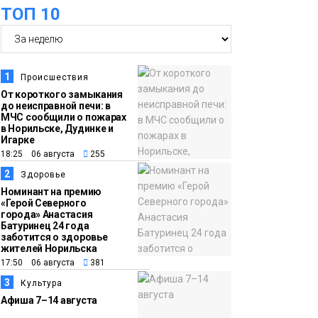
оплаты
Образование
ТОП 10
14:36
На плато Путорана
создадут систему
наблюдения за вечной
1
Происшествия
мерзлотой и очистят
От короткого замыкания
Плато
до неисправной печи: в
территорию от мусора
Путорана
МЧС сообщили о пожарах
в Норильске, Дудинке и
Игарке
13:47
Заполярный
18:25 06 августа
255
транспортный филиал
2
Здоровье
в Дудинке
Номинант на премию
«Герой Северного
заасфальтировал 47
города» Анастасия
Батуринец 24 года
тысяч «квадратов»
заботится о здоровье
грузовых площадок
жителей Норильска
Новости
17:50 06 августа
381
3
Культура
13:10
В Норильске лыжную
Афиша 7–14 августа
базу «Оль-Гуль»