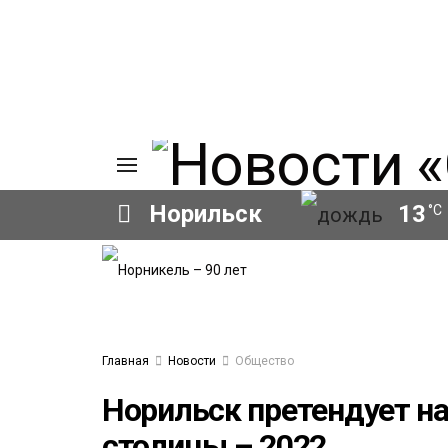
Норильск
13
°C
ИЯ
А
Ы
А
ОВАНИЕ
Главная
Новости
Общество
ОВ
Норильск претендует н
столицы – 2022