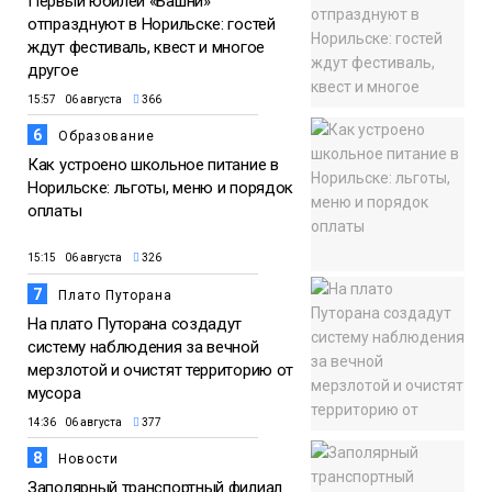
Первый юбилей «Башни»
отпразднуют в Норильске: гостей
ждут фестиваль, квест и многое
другое
15:57 06 августа
366
6
Образование
Как устроено школьное питание в
Норильске: льготы, меню и порядок
оплаты
15:15 06 августа
326
7
Плато Путорана
На плато Путорана создадут
систему наблюдения за вечной
мерзлотой и очистят территорию от
мусора
14:36 06 августа
377
8
Новости
Заполярный транспортный филиал