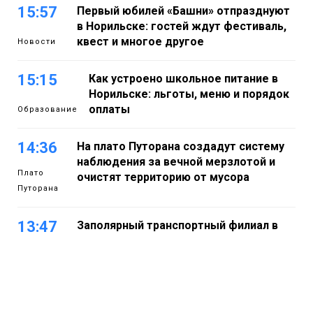
15:57
Первый юбилей «Башни» отпразднуют
в Норильске: гостей ждут фестиваль,
квест и многое другое
Новости
15:15
Как устроено школьное питание в
Норильске: льготы, меню и порядок
оплаты
Образование
14:36
На плато Путорана создадут систему
наблюдения за вечной мерзлотой и
Плато
очистят территорию от мусора
Путорана
13:47
Заполярный транспортный филиал в
Дудинке заасфальтировал 47 тысяч
«квадратов» грузовых площадок
Новости
13:10
В Норильске лыжную базу «Оль-Гуль»
закрыли из-за появления медведя