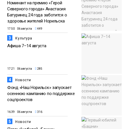
Номинант на премию «Герой
Северного города» Анастасия
Батуринец 24 года заботится о
здоровье жителей Норильска
17:50 06 августа
449
3
Культура
Афиша 7–14 августа
17:21 06 августа
285
4
Новости
Фонд «Наш Норильск» запускает
осеннюю кампанию по поддержке
соцпроектов
16:39 06 августа
316
5
Новости