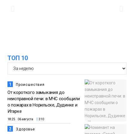
Животные
12:25
Барнаул обошёл Красноярск в
списке городов, откуда приехали
Проекты
норильчане
Медиакомпании
ТОП 10
1
Происшествия
От короткого замыкания до
неисправной печи: в МЧС сообщили
о пожарах в Норильске, Дудинке и
Игарке
18:25 06 августа
310
2
Здоровье