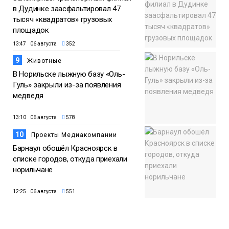
в Дудинке заасфальтировал 47
тысяч «квадратов» грузовых
площадок
13:47 06 августа
352
9
Животные
В Норильске лыжную базу «Оль-
Гуль» закрыли из-за появления
медведя
13:10 06 августа
578
10
Проекты Медиакомпании
Барнаул обошёл Красноярск в
списке городов, откуда приехали
норильчане
12:25 06 августа
551