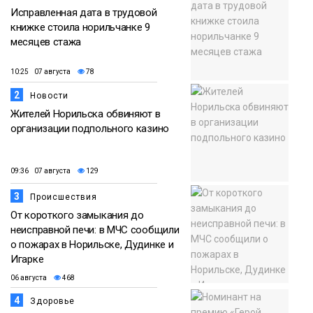
Исправленная дата в трудовой
книжке стоила норильчанке 9
месяцев стажа
10:25 07 августа
78
2
Новости
Жителей Норильска обвиняют в
организации подпольного казино
09:36 07 августа
129
3
Происшествия
От короткого замыкания до
неисправной печи: в МЧС сообщили
о пожарах в Норильске, Дудинке и
Игарке
06 августа
468
4
Здоровье