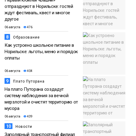
Первый юбилей «Башни»
отпразднуют в Норильске: гостей
ждут фестиваль, квест и многое
другое
06 августа
476
8
Образование
Как устроено школьное питание в
Норильске: льготы, меню и порядок
оплаты
06 августа
404
9
Плато Путорана
На плато Путорана создадут
систему наблюдения за вечной
мерзлотой и очистят территорию от
мусора
06 августа
439
10
Новости
Заполярный транспортный филиал