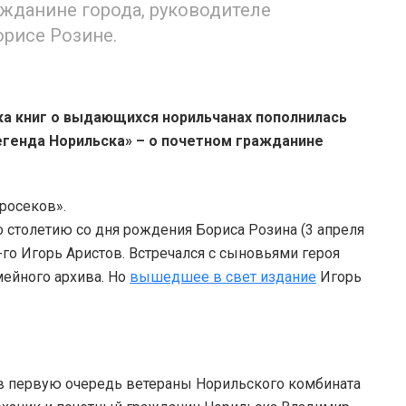
ажданине города, руководителе
рисе Розине.
ка книг о выдающихся норильчанах пополнилась
егенда Норильска» – о почетном гражданине
росеков».
 столетию со дня рождения Бориса Розина (3 апреля
0-го Игорь Аристов. Встречался с сыновьями героя
мейного архива. Но
вышедшее в свет издание
Игорь
, в первую очередь ветераны Норильского комбината