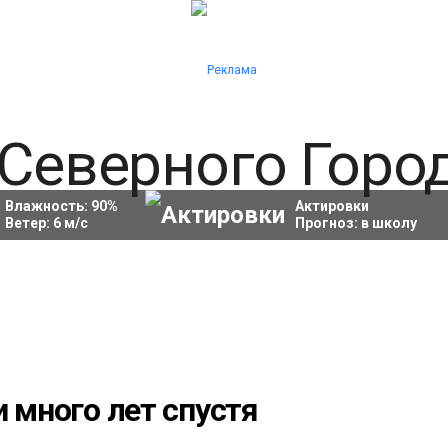
Влажность:
90
%
Актировки
Ветер:
6
м/с
Прогноз:
в школу
и много лет спустя