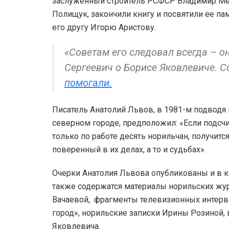
заслуженный строитель РСФСР Владимир Ме
Полищук, закончили книгу и посвятили ее па
его другу Игорю Аристову.
«Советам его следовал всегда – о
Сергеевич о Борисе Яковлевиче. С
помогали.
Писатель Анатолий Львов, в 1981-м подводя
северном городе, предположил: «Если подсчи
только по работе десять норильчан, получится 
поверенный в их делах, а то и судьбах».
Очерки Анатолия Львова опубликованы и в к
также содержатся материалы норильских жу
Вачаевой, фрагменты телевизионных интерв
город», норильские записки Ирины Розиной,
Яковлевича.