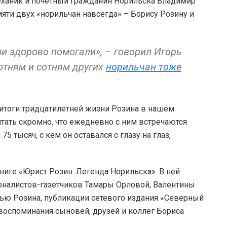
ханик и почетный гражданин Норильска Владимир
мяти двух «норильчан навсегда» – Борису Розину и
ни здорово помогали», – говорил Игорь
отням и сотням других
норильчан тоже
 итоги тридцатилетней жизни Розина в нашем
тать скромно, что ежедневно с ним встречаются
75 тысяч, с кем он оставался с глазу на глаз,
ниге «Юрист Розин. Легенда Норильска». В ней
рналистов-газетчиков Тамары Орловой, Валентины
ью Розина, публикации сетевого издания «Северный
 воспоминания сыновей, друзей и коллег Бориса