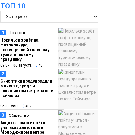
ТОП 10
15:00
Юбилейный X-WATERS
05 августа
собрал в Дудинке
более 120 пловцов со
1
Новости
всей России
Фото
Норильск зовёт на
фотоконкурс,
посвященный главному
14:36
Современные и
туристическому
празднику
05 августа
комфортные
09:37 06 августа
73
гардеробные блоки в
2
АТО «НПТБТ»
Синоптики предупредили
обустроили по
о ливнях, граде и
шквалистом ветре на юге
программе «Сделано
Таймыра
с заботой»
Новости
05 августа
402
3
Общество
13:58
«Морозное дерби»
Акцию «Помоги пойти
05 августа
стартует в Норильске
учиться» запустили в
Молодёжном центре