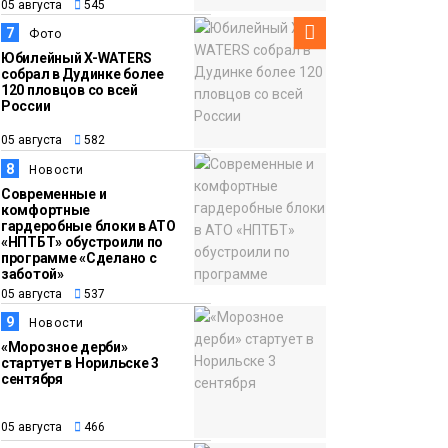
05 августа
545
7
Фото
Юбилейный X-WATERS
собрал в Дудинке более
120 пловцов со всей
России
05 августа
582
8
Новости
Современные и
комфортные
гардеробные блоки в АТО
«НПТБТ» обустроили по
программе «Сделано с
заботой»
05 августа
537
9
Новости
«Морозное дерби»
стартует в Норильске 3
сентября
05 августа
466