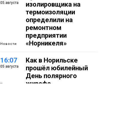
05 августа
изолировщика на
термоизоляции
определили на
ремонтном
предприятии
«Норникеля»
Новости
16:07
Как в Норильске
05 августа
прошёл юбилейный
День полярного
жирафа
Культура
15:22
Енисей проверил на
05 августа
прочность: в Дудинке
впервые состоялся
заплыв X-WATERS на
12 км
Спорт