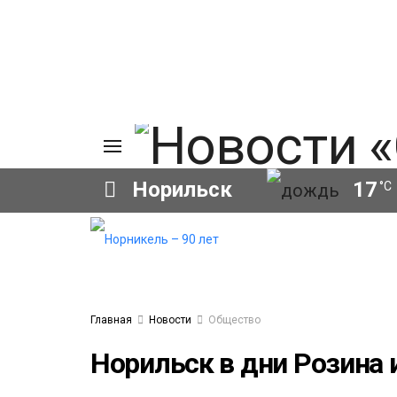
Норильск
17
°C
ия
а
ы
а
ование
Главная
Новости
Общество
ов
Норильск в дни Розина 