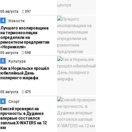
3 сентября
Новости
05 августа
397
13:11
«Привет из отпуска»:
4
Новости
05 августа
победитель летнего
Лучшего изолировщика
розыгрыша от
на термоизоляции
определили на
«Северного города»
ремонтном предприятии
получила свой приз
«Норникеля»
Общество
05 августа
598
5
Культура
Как в Норильске прошёл
юбилейный День
полярного жирафа
05 августа
475
6
Спорт
Енисей проверил на
прочность: в Дудинке
впервые состоялся
заплыв X-WATERS на 12
км