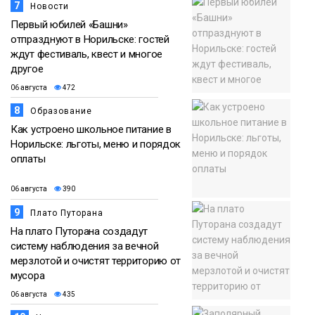
7
Новости
Первый юбилей «Башни»
отпразднуют в Норильске: гостей
ждут фестиваль, квест и многое
другое
06 августа
472
8
Образование
Как устроено школьное питание в
Норильске: льготы, меню и порядок
оплаты
06 августа
390
9
Плато Путорана
На плато Путорана создадут
систему наблюдения за вечной
мерзлотой и очистят территорию от
мусора
06 августа
435