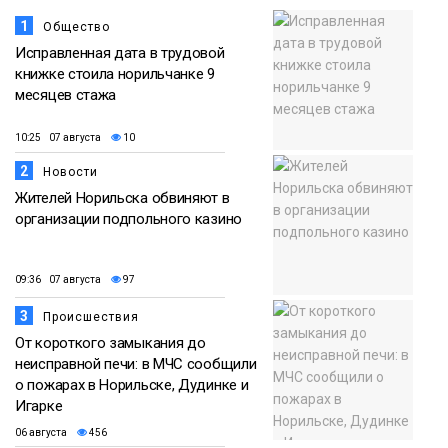
1
Общество
Исправленная дата в трудовой
книжке стоила норильчанке 9
месяцев стажа
10:25 07 августа
10
2
Новости
Жителей Норильска обвиняют в
организации подпольного казино
09:36 07 августа
97
3
Происшествия
От короткого замыкания до
неисправной печи: в МЧС сообщили
о пожарах в Норильске, Дудинке и
Игарке
06 августа
456