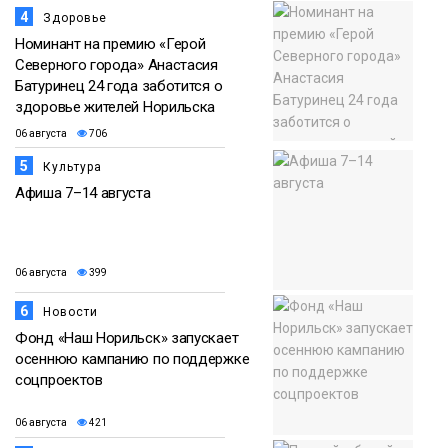
4
Здоровье
Номинант на премию «Герой
Северного города» Анастасия
Батуринец 24 года заботится о
здоровье жителей Норильска
06 августа
706
5
Культура
Афиша 7–14 августа
06 августа
399
6
Новости
Фонд «Наш Норильск» запускает
осеннюю кампанию по поддержке
соцпроектов
06 августа
421