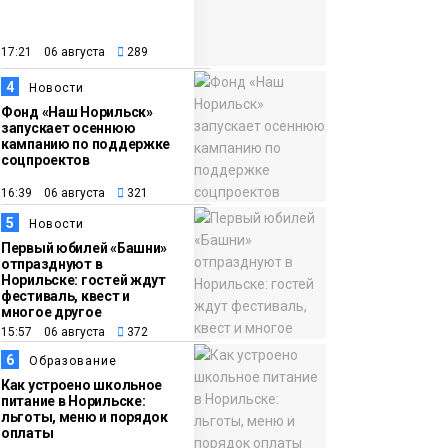
закрыли из-за
появления медведя
Животные
17:21 06 августа
289
4
12:25
Барнаул обошёл
Новости
Фонд «Наш Норильск»
Красноярск в
запускает осеннюю
списке городов,
кампанию по поддержке
соцпроектов
откуда приехали
Проекты
норильчане
16:39 06 августа
321
Медиакомпании
5
Новости
Первый юбилей «Башни»
отпразднуют в
Норильске: гостей ждут
фестиваль, квест и
многое другое
15:57 06 августа
372
6
Образование
Как устроено школьное
питание в Норильске:
льготы, меню и порядок
оплаты