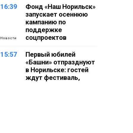
16:39
Фонд «Наш Норильск»
запускает осеннюю
кампанию по
поддержке
соцпроектов
Новости
15:57
Первый юбилей
«Башни» отпразднуют
в Норильске: гостей
ждут фестиваль,
квест и многое другое
Новости
15:15
Как устроено
школьное питание в
Норильске: льготы,
меню и порядок