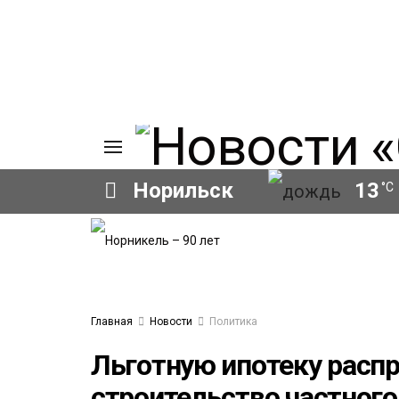
Норильск
13
°C
ИЯ
А
Ы
А
ОВАНИЕ
Главная
Новости
Политика
ОВ
Льготную ипотеку распр
строительство частног