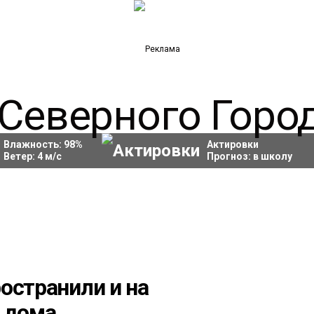
Влажность:
98
%
Актировки
Ветер:
4
м/с
Прогноз:
в школу
остранили и на
о дома