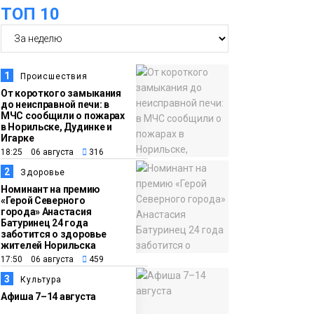
оплаты
Образование
ТОП 10
14:36
На плато Путорана
создадут систему
наблюдения за вечной
1
Происшествия
мерзлотой и очистят
От короткого замыкания
Плато
до неисправной печи: в
территорию от мусора
Путорана
МЧС сообщили о пожарах
в Норильске, Дудинке и
Игарке
13:47
Заполярный
18:25 06 августа
316
транспортный филиал
2
Здоровье
в Дудинке
Номинант на премию
«Герой Северного
заасфальтировал 47
города» Анастасия
Батуринец 24 года
тысяч «квадратов»
заботится о здоровье
грузовых площадок
жителей Норильска
Новости
17:50 06 августа
459
3
Культура
13:10
В Норильске лыжную
Афиша 7–14 августа
базу «Оль-Гуль»