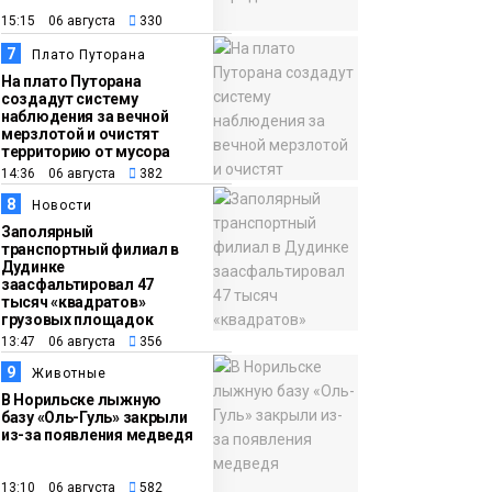
15:15 06 августа
330
7
Плато Путорана
На плато Путорана
создадут систему
наблюдения за вечной
мерзлотой и очистят
территорию от мусора
14:36 06 августа
382
8
Новости
Заполярный
транспортный филиал в
Дудинке
заасфальтировал 47
тысяч «квадратов»
грузовых площадок
13:47 06 августа
356
9
Животные
В Норильске лыжную
базу «Оль-Гуль» закрыли
из-за появления медведя
13:10 06 августа
582