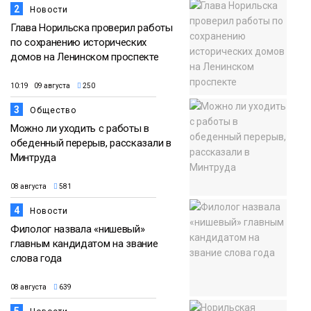
2
Новости
Глава Норильска проверил работы
по сохранению исторических
домов на Ленинском проспекте
10:19 09 августа
250
3
Общество
Можно ли уходить с работы в
обеденный перерыв, рассказали в
Минтруда
08 августа
581
4
Новости
Филолог назвала «нишевый»
главным кандидатом на звание
слова года
08 августа
639
5