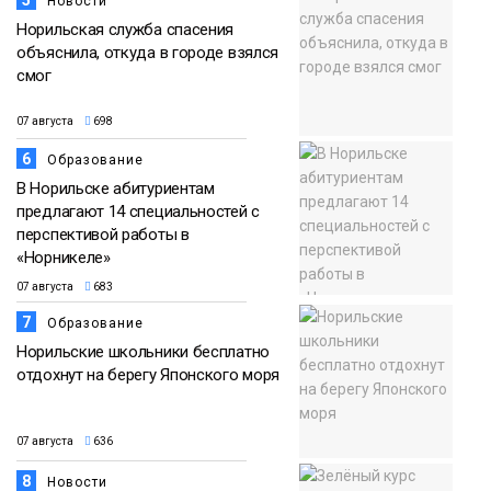
Новости
Норильская служба спасения
объяснила, откуда в городе взялся
смог
07 августа
698
6
Образование
В Норильске абитуриентам
предлагают 14 специальностей с
перспективой работы в
«Норникеле»
07 августа
683
7
Образование
Норильские школьники бесплатно
отдохнут на берегу Японского моря
07 августа
636
8
Новости