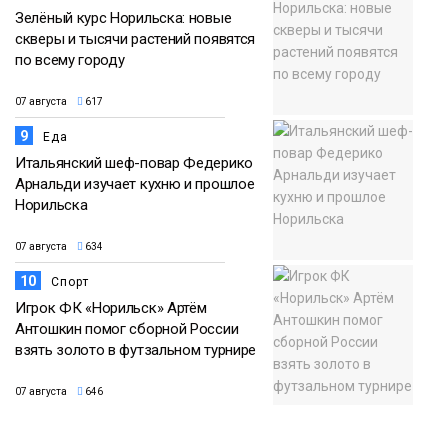
Зелёный курс Норильска: новые
скверы и тысячи растений появятся
по всему городу
07 августа
617
9
Еда
Итальянский шеф-повар Федерико
Арнальди изучает кухню и прошлое
Норильска
07 августа
634
10
Спорт
Игрок ФК «Норильск» Артём
Антошкин помог сборной России
взять золото в футзальном турнире
07 августа
646