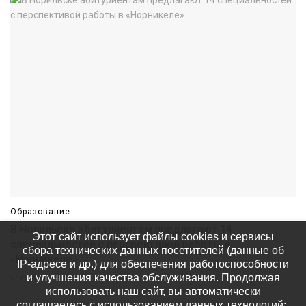
Образование
В Норильске абитуриентам предлагают 14
Этот сайт использует файлы cookies и сервисы
специальностей с перспективой работы в
сбора технических данных посетителей (данные об
«Норникеле»
IP-адресе и др.) для обеспечения работоспособности
и улучшения качества обслуживания. Продолжая
07 августа
683
использовать наш сайт, вы автоматически
соглашаетесь с использованием данных технологий: