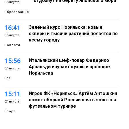
отдохнут на берегу Японского моря
07 августа
Образование
16:41
Зелёный курс Норильска: новые
скверы и тысячи растений появятся по
07 августа
всему городу
Новости
15:56
Итальянский шеф-повар Федерико
Арнальди изучает кухню и прошлое
07 августа
Норильска
Еда
15:11
Игрок ФК «Норильск» Артём Антошкин
помог сборной России взять золото в
07 августа
футзальном турнире
Спорт
14:30
Ленинский проспект частично закроют