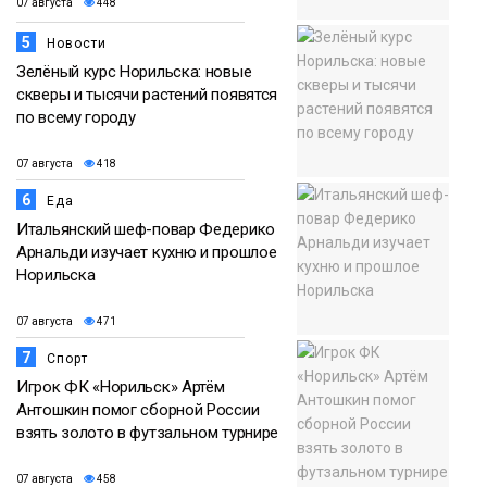
07 августа
448
5
Новости
Зелёный курс Норильска: новые
скверы и тысячи растений появятся
по всему городу
07 августа
418
6
Еда
Итальянский шеф-повар Федерико
Арнальди изучает кухню и прошлое
Норильска
07 августа
471
7
Спорт
Игрок ФК «Норильск» Артём
Антошкин помог сборной России
взять золото в футзальном турнире
07 августа
458