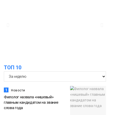
в связи с Днём рождения «Башни»
07 августа
Новости
13:59
«Домик Хоббитов» и «Самолёт в
облаках» появятся в Кайеркане
07 августа
Новости
13:08
Предстоящие выходные в Норильске
будут зябкими, пасмурными и
07 августа
ТОП 10
дождливыми
Новости
1
Новости
Филолог назвала «нишевый»
главным кандидатом на звание
слова года