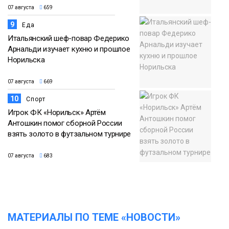
07 августа
659
9
Еда
Итальянский шеф-повар Федерико
Арнальди изучает кухню и прошлое
Норильска
07 августа
669
10
Спорт
Игрок ФК «Норильск» Артём
Антошкин помог сборной России
взять золото в футзальном турнире
07 августа
683
МАТЕРИАЛЫ ПО ТЕМЕ «НОВОСТИ»