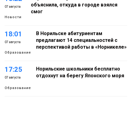
объяснила, откуда в городе взялся
07 августа
смог
Новости
18:01
В Норильске абитуриентам
предлагают 14 специальностей с
07 августа
перспективой работы в «Норникеле»
Образование
17:25
Норильские школьники бесплатно
отдохнут на берегу Японского моря
07 августа
Образование
16:41
Зелёный курс Норильска: новые
скверы и тысячи растений появятся по
07 августа
всему городу
Новости