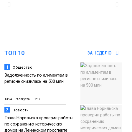
15:56
Итальянский шеф-повар Федерико
Арнальди изучает кухню и прошлое
07 августа
Норильска
Еда
15:11
Игрок ФК «Норильск» Артём Антошкин
помог сборной России взять золото в
07 августа
футзальном турнире
ТОП 10
ЗА НЕДЕЛЮ
Спорт
1
Общество
Задолженность по алиментам в
регионе снизилась на 500 млн
13:24 09 августа
217
2
Новости
Глава Норильска проверил работы
по сохранению исторических
домов на Ленинском проспекте