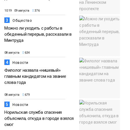
10:19 09 августа
376
3
Общество
Можно ли уходить с работы в
обеденный перерыв, рассказали в
Минтруда
08 августа
634
4
Новости
Филолог назвала «нишевый»
главным кандидатом на звание
слова года
08 августа
679
5
Новости
Норильская служба спасения
объяснила, откуда в городе взялся
смог