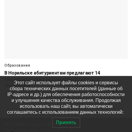
Образование
В Норильске абитуриентам предлагают 14
специальностей с перспективой работы в
Этот сайт использует файлы cookies и сервисы
«Норникеле»
сбора технических данных посетителей (данные об
IP-адресе и др.) для обеспечения работоспособности
07 августа
723
и улучшения качества обслуживания. Продолжая
использовать наш сайт, вы автоматически
соглашаетесь с использованием данных технологий:
Принять
Все права защищены © ООО
«Медиакомпания «Северный