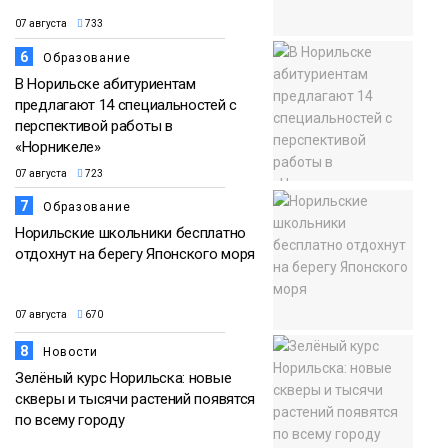
07 августа
733
6
Образование
В Норильске абитуриентам
предлагают 14 специальностей с
перспективой работы в
«Норникеле»
07 августа
723
7
Образование
Норильские школьники бесплатно
отдохнут на берегу Японского моря
07 августа
670
8
Новости
Зелёный курс Норильска: новые
скверы и тысячи растений появятся
по всему городу