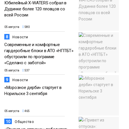
Юбилейный X-WATERS собрал в
Дудинке более 120 пловцов со
всей России
05 августа
580
8
Новости
Современные и комфортные
гардеробные блоки в АТО «НПТБТ»
обустроили по программе
«Сделано с заботой»
05 августа
537
9
Новости
«Морозное дерби» стартует в
Норильске 3 сентября
05 августа
465
10
Общество