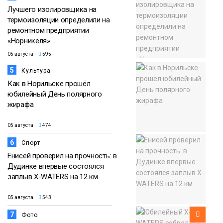
Лучшего изолировщика на
термоизоляции определили на
ремонтном предприятии
«Норникеля»
05 августа
595
5
Культура
Как в Норильске прошёл
юбилейный День полярного
жирафа
05 августа
474
6
Спорт
Енисей проверил на прочность: в
Дудинке впервые состоялся
заплыв X-WATERS на 12 км
05 августа
543
7
Фото