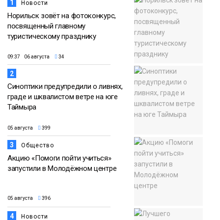
1
Новости
Норильск зовёт на фотоконкурс,
посвященный главному
туристическому празднику
09:37 06 августа
34
2
Синоптики предупредили о ливнях,
граде и шквалистом ветре на юге
Таймыра
05 августа
399
3
Общество
Акцию «Помоги пойти учиться»
запустили в Молодёжном центре
05 августа
396
4
Новости