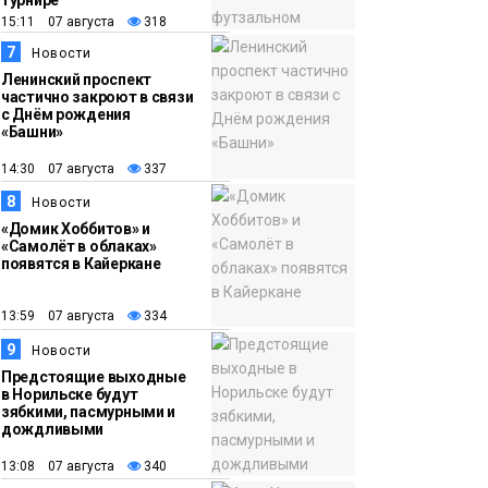
турнире
15:11 07 августа
318
7
Новости
Ленинский проспект
частично закроют в связи
с Днём рождения
«Башни»
14:30 07 августа
337
8
Новости
«Домик Хоббитов» и
«Самолёт в облаках»
появятся в Кайеркане
13:59 07 августа
334
9
Новости
Предстоящие выходные
в Норильске будут
зябкими, пасмурными и
дождливыми
13:08 07 августа
340