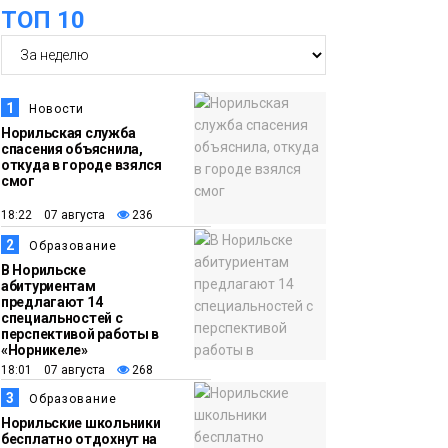
ТОП 10
футзальном турнире
Спорт
14:30
Ленинский проспект
частично закроют в
1
Новости
связи с Днём
Норильская служба
спасения объяснила,
рождения «Башни»
Новости
откуда в городе взялся
смог
13:59
«Домик Хоббитов» и
18:22 07 августа
236
«Самолёт в облаках»
2
Образование
появятся в Кайеркане
Новости
В Норильске
абитуриентам
предлагают 14
13:08
Предстоящие
специальностей с
перспективой работы в
выходные в
«Норникеле»
Норильске будут
18:01 07 августа
268
зябкими, пасмурными
3
Образование
и дождливыми
Норильские школьники
Новости
бесплатно отдохнут на