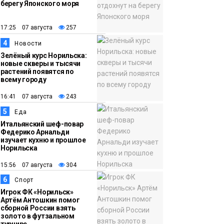
берегу Японского моря
12:32
Как в Норильске
помогают женщинам
17:25 07 августа
257
из исправительного
4
Новости
центра
Зелёный курс Норильска:
новые скверы и тысячи
адаптироваться к
растений появятся по
жизни
всему городу
Общество
16:41 07 августа
243
5
Еда
Итальянский шеф-повар
Федерико Арнальди
изучает кухню и прошлое
Норильска
15:56 07 августа
304
6
Спорт
Игрок ФК «Норильск»
Артём Антошкин помог
сборной России взять
золото в футзальном