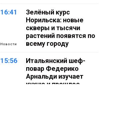
16:41
Зелёный курс
Норильска: новые
скверы и тысячи
растений появятся по
всему городу
Новости
15:56
Итальянский шеф-
повар Федерико
Арнальди изучает
кухню и прошлое
Норильска
Еда
15:11
Игрок ФК «Норильск»
Артём Антошкин
помог сборной России
взять золото в