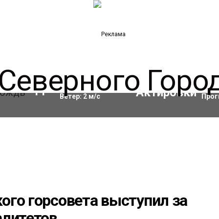
Влажность:
97
%
Акти
11
°C
Ветер:
2
м/с
Прог
ого горсовета выступил за
алитетов