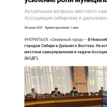
Актуальные вопросы местного сам
Ассоциации сибирских и дальнево
28 июня 2021
Время прочтения: 1 мин.
#НОРИЛЬСК. «Северный город» –
В Новоси
53)
городов Сибири и Дальнего Востока. На в
558)
местном самоуправлении и задачи Ассоциа
(АСДГ).